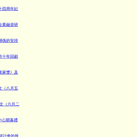
十四周年紀
企業融資研
關係的安排
巿十年回顧
業家獎》及
文（八月五
文（六月二
中心開幕禮
研討會的致