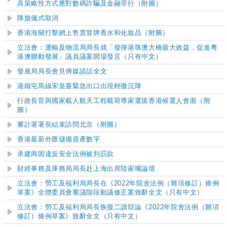
具策略性方式應對數碼詐騙及金融罪行（附圖）
降旗儀式取消
香港海關打擊網上售賣冒牌香水和化妝品（附圖）
立法會：運輸及物流局局長就「發揮港珠澳大橋最大效益，促進粵
港澳聯動發展」議員議案開場發言（只有中文）
發展局局長會見傳媒談話全文
港鐵屯馬線宋皇臺緊急出口出現輕微沉降
​行政長官與國家載人航天工程載荷專家選拔香港候選人會面
（附
圖）
審計署署長結束訪問北京（附圖）
香港最新外匯儲備資產數字
承建商因違反安全法例被判罰款
財經事務及庫務局局長赴上海出席陸家嘴論壇
立法會：勞工及福利局局長在《2022年院舍法例（雜項修訂）條例
草案》全體委員會審議階段動議修正案致辭全文（只有中文）
立法會：勞工及福利局局長恢復二讀辯論《2022年院舍法例（雜項
修訂）條例草案》致辭全文（只有中文）