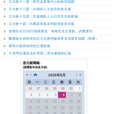
立法會十一題：研究及發展中心的表現指標
立法會十八題：向殘疾人士提供財政支援
立法會十五題：支援殘疾人士日常生活的措施
立法會十題：向獨居長者及照顧者提供支援
食物安全日2023強調遵從「食物安全五要點」的重要性
醫務衞生局局長到訪立法會呼籲各界支持器官捐贈（附圖）
賽馬日跑馬地特別交通措施
大浪灣泳灘及清水灣第二灣泳灘
懸掛紅旗
昔日新聞稿:
(請選取年份及月份)
2026
年
8月
日
一
二
三
四
五
六
26
27
28
29
30
31
1
2
3
4
5
6
7
8
9
10
11
12
13
14
15
16
17
18
19
20
21
22