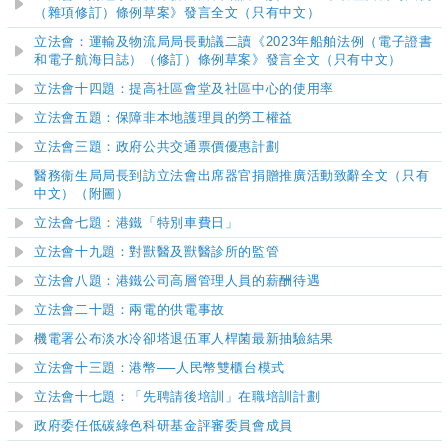
（雜項修訂）條例草案》發言全文（只有中文）
立法會：運輸及物流局局長動議二讀《2023年船舶法例（電子證書
和電子航海日誌）（修訂）條例草案》發言全文（只有中文）
立法會十四題：提高社區會堂及社區中心的使用率
立法會五題：保障非本地護理員的勞工權益
立法會三題：政府公共交通票價優惠計劃
醫務衞生局局長到訪立法會出席器官捐贈推廣活動致辭全文（只有
中文）（附圖）
立法會七題：港鐵「特別車費日」
立法會十九題：對獸醫及獸醫診所的監管
立法會八題：
港鐵公司高層管理人員的薪酬待遇
立法會二十題：兩電的供電事故
機電署公布淡水冷卻塔退伍軍人桿菌最新抽驗結果
立法會十三題：港幣──人民幣雙櫃台模式
立法會十七題：「先聘請後培訓」在職培訓計劃
政府委任低碳綠色科研基金評審委員會成員