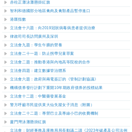
赤柱正灘泳灘懸掛紅旗
智利和德國部分地區禽肉及禽類產品暫停進口
港匯指數
立法會十六題：向2019冠狀病毒病患者提供治療
律政司司長訪問廣州及深圳
立法會九題：學生午膳的營養
立法會二十一題：防止拐帶兒童罪案
立法會二題：推動香港與內地高等院校的合作
立法會四題：建立數據管治體系
立法會六題：政府與兩電簽訂的《管制計劃協議》
機構債券發行計劃下重開10年期政府債券的投標結果
立法會十二題：中醫藥發展基金
警方呼籲市民提供黃大仙失蹤女子消息（附圖）
立法會二十二題：專營巴士及專線小巴的收費機制
廈門灣泳灘
懸掛紅旗
立法會：財經事務及庫務局局長動議二讀《
2023
年破產及公司法例