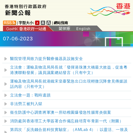
|
字型大小:
|
網站指南
07-06-2023
醫院管理局致力提升醫療儀器及設施安全
立法會：運輸及物流局局長就「發揮港珠澳大橋最大效益，促進粵
港澳聯動發展」議員議案總結發言（只有中文）
運輸及物流局局長就港鐵宋皇臺緊急出口出現輕微沉降會見傳媒談
話內容（只有中文）
立法會一題：戰時遺蹟
非法勞工被判入獄
衞生防護中心調查將軍澳一所幼稚園爆發急性腸胃炎個案
消防處與香港理工大學簽署合作備忘錄培育年青新一代（附圖）
第四次「反洗錢合規科技實驗室」（AMLab 4）：以靈活、一致及