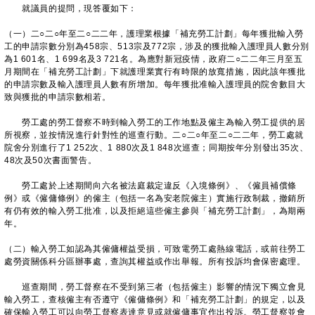
就議員的提問，現答覆如下：
（一）二○二○年至二○二二年，護理業根據「補充勞工計劃」每年獲批輸入勞
工的申請宗數分別為458宗、513宗及772宗，涉及的獲批輸入護理員人數分別
為1 601名、1 699名及3 721名。為應對新冠疫情，政府二○二二年三月至五
月期間在「補充勞工計劃」下就護理業實行有時限的放寬措施，因此該年獲批
的申請宗數及輸入護理員人數有所增加。每年獲批准輸入護理員的院舍數目大
致與獲批的申請宗數相若。
勞工處的勞工督察不時到輸入勞工的工作地點及僱主為輸入勞工提供的居
所視察，並按情況進行針對性的巡查行動。二○二○年至二○二二年，勞工處就
院舍分別進行了1 252次、1 880次及1 848次巡查；同期按年分別發出35次、
48次及50次書面警告。
勞工處於上述期間向六名被法庭裁定違反《入境條例》、《僱員補償條
例》或《僱傭條例》的僱主（包括一名為安老院僱主）實施行政制裁，撤銷所
有仍有效的輸入勞工批准，以及拒絕這些僱主參與「補充勞工計劃」，為期兩
年。
（二）輸入勞工如認為其僱傭權益受損，可致電勞工處熱線電話，或前往勞工
處勞資關係科分區辦事處，查詢其權益或作出舉報。所有投訴均會保密處理。
巡查期間，勞工督察在不受到第三者（包括僱主）影響的情況下獨立會見
輸入勞工，查核僱主有否遵守《僱傭條例》和「補充勞工計劃」的規定，以及
確保輸入勞工可以向勞工督察表達意見或就僱傭事宜作出投訴。勞工督察並會