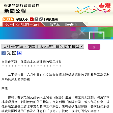
|
字型大小:
|
網頁指南
立法會五題：保障非本地護理員的勞工權益
＊
＊
＊
＊
＊
＊
＊
＊
＊
＊
＊
＊
＊
＊
＊
＊
＊
＊
＊
以下是今日（六月七日）在立法會會議上陸頌雄議員的提問和勞工及福利
局局長孫玉菡的答覆：
問題：
據報，有安老院及殘疾人士院舍（院舍）透過「補充勞工計劃」聘用非本
地護理員後，剝削他們的勞工權益，例如利用「陰陽合同」剋扣部分薪金、以
低於法定最低工資水平支付超時工作薪金、未有提供住宿津貼、要求他們承擔
職責範圍以外的工作及在休息日「頂更」。就此，政府可否告知本會：