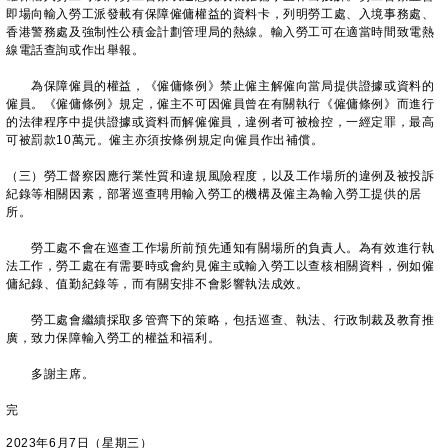
即場向輸入勞工派發載有保障僱傭權益的資料卡，列明勞工處、入境事務處、
香港警務處及強制性公積金計劃管理局的熱線。輸入勞工可在適當時間致電熱
線電話查詢或作出舉報。
為保障僱員的權益，《僱傭條例》禁止僱主解僱向當局提供證據或資料的
僱員。《僱傭條例》規定，僱主不可因僱員曾在有關執行《僱傭條例》而進行
的法律程序中提供證據或資料而解僱僱員，違例者可被檢控，一經定罪，最高
可被罰款10萬元。僱主亦須按條例規定向僱員作出補償。
（三）勞工督察因應行業性質和違規風險程度，以及工作場所的違例及被投訴
紀錄等相關因素，部署巡查聘用輸入勞工的機構及僱主為輸入勞工提供的居
所。
勞工處不會在巡查工作場所前預先通知有關場所的負責人。為有效進行執
法工作，勞工處在有需要時或會約見僱主或輸入勞工以查核相關資料，例如僱
傭紀錄、值勤紀錄等，而有關安排不會影響執法成效。
勞工處會繼續採取多管齊下的策略，包括巡查、執法、行政制裁及教育推
廣，致力保障輸入勞工的權益和福利。
​多謝主席。
完
2023年6月7日（星期三）