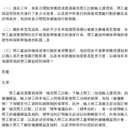
（一）過去三年，有多少間院舍獲批准透過補充勞工計劃輸入護理員；勞工處
就該等院舍共進行了多少次巡查，以及當中所進行的跟進或懲處行動的數目及
詳情為何，包括有多少間院舍被施加行政制裁；
（二）鑑於有意見認為，由於不少非本地護理員擔心被僱主解僱甚至報復，在
勞工處巡查期間往往不敢當面舉報僱主的違規行為，勞工處如何確保舉報的保
密性和保障舉報者的私隱；及
（三）勞工處如何確保巡查行動皆會突擊進行，包括院舍不會事前獲得通知和
公職人員不會泄露行動部署，以及有何措施加強巡查及監管力度，以確保非本
地護理員的勞工權益得到保障？
答覆：
主席：
勞工處高度重視保障「補充勞工計劃」下輸入勞工（包括輸入護理員）的
僱傭權益。輸入勞工與本地工人同樣受香港勞工法例的保障，包括《僱傭條
例》下有關支付工資和扣薪限制的保障等。此外，輸入勞工及僱主必須簽訂根
據「補充勞工計劃」訂定的「標準僱傭合約」（標準合約），進一步保障輸入
勞工的僱傭權益及福利。標準合約訂明僱主必須以自動轉賬方式，向每名輸入
勞工發放工資，以及必須安排輸入勞工出席由勞工處舉辦的僱傭權益簡介會，
讓輸入勞工了解其僱傭權益及福利，以及求助和作出投訴的途徑。