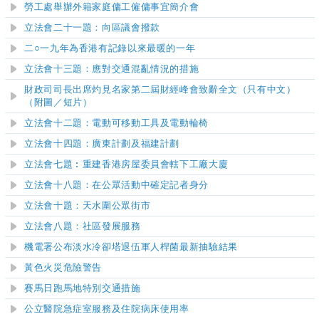
勞工處舉辦外籍家庭傭工僱傭事宜簡介會
立法會二十一題：向區議會撥款
二○一九年為香
港
有記錄以來最暖的一年
立法會十三題：應對交通混亂情況的措施
財政司司長出席灼見名家第二屆財經峰會致辭全文（只有中文）
（附圖
／短片
）
立法會十二題：電動可移動工具及電動輪椅
立法會十四題：廣東計劃及福建計劃
立法會七題︰重建香港房屋委員會轄下工廠大廈
立法會十八題：在公眾活動中確定記者身分
立法會十題：天水圍公眾街市
立法會八題：社區發展服務
機電署公布淡水冷卻塔退伍軍人桿菌最新抽驗結果
黃色火災危險警告
賽馬日跑馬地特別交通措施
公立醫院急症
室
服務及住院病床使用率