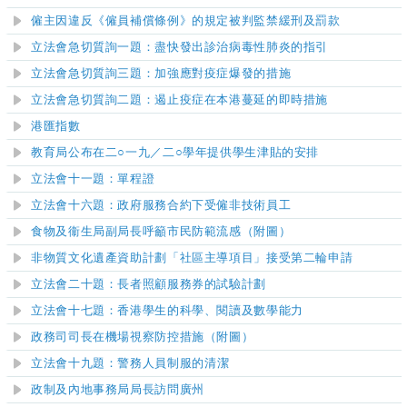
僱主因違反《僱員補償條例》的規定被判監禁緩刑及罰款
立法會急切質詢一題：盡快發出診治病毒性肺炎的指引
立法會急切質詢三題：加強應對疫症爆發的措施
立法會急切質詢二題：遏止疫症在本港蔓延的即時措施
港匯指數
教育局公布在二○一九／二○學年提供學生津貼的安排
立法會十一題：單程證
立法會十
六
題：政府服務合約下受僱非技術員工
食物及衞生局副局長呼籲市民防範流感（附圖）
非物質文化遺產資助計劃「社區主導項目」接受第二輪申請
立法會二十題：長者照顧服務券的試驗計劃
立法會十七題：香港學生的科學、閱讀及數學能力
政務司司長在機場視察防控措施（附圖）
立法會十
九
題：
警
務人員
制服
的清
潔
政制及內地事務局局長訪問廣州