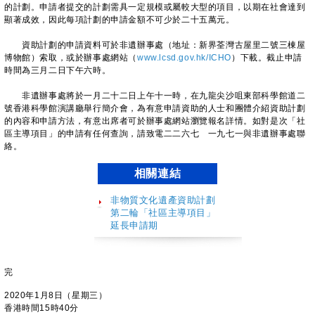
的計劃。申請者提交的計劃需具一定規模或屬較大型的項目，以期在社會達到
顯著成效，因此每項計劃的申請金額不可少於二十五萬元。
資助計劃的申請資料可於非遺辦事處（地址：新界荃灣古屋里二號三棟屋
博物館）索取，或於辦事處網站（
www.lcsd.gov.hk/ICHO
）下載。截止申請
時間為三月二日下午六時。
非遺辦事處將於一月二十二日上午十一時，在九龍尖沙咀東部科學館道二
號香港科學館演講廳舉行簡介會，為有意申請資助的人士和團體介紹資助計劃
的內容和申請方法，有意出席者可於辦事處網站瀏覽報名詳情。如對是次「社
區主導項目」的申請有任何查詢，請致電二二六七 一九七一與非遺辦事處聯
絡。
相關連結
非物質文化遺產資助計劃
第二輪「社區主導項目」
延長申請期
完
2020年1月8日（星期三）
香港時間15時40分