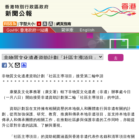
|
字型大小:
|
網頁指南
非物質文化遺產資助計劃「社區主導項目」接受第二輪申請
＊
＊
＊
＊
＊
＊
＊
＊
＊
＊
＊
＊
＊
＊
＊
＊
＊
＊
＊
＊
＊
＊
＊
＊
＊
＊
康樂及文化事務署（康文署）轄下非物質文化遺產（非遺）辦事處今日
（一月八日）開始接受非遺資助計劃第二輪「社區主導項目」的申請。
資助計劃旨在支持擁有相關資歷的本地個人和團體進行與非遺有關的計
劃，從而加強保護、研究、教育、推廣和傳承本地非遺項目，並支持本地非遺
傳承人和傳承團體的相關工作，在推動社區參與保護非遺的工作同時，亦能提
升公眾對非遺的認識、了解與重視。
「社區主導項目」的資助範圍涵蓋與香港非遺代表作名錄和清單項目有關