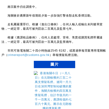
兩宗案件仍在調查中。
海關會於農曆新年假期前夕進一步加強打擊各類走私香煙活動。
走私屬嚴重罪行。根據《進出口條例》，任何人輸入或輸出未列艙單貨
物，一經定罪，最高可被判罰款二百萬元及監禁七年。
根據《應課稅品條例》，任何人若處理、管有、售賣或購買私煙即屬違
法，一經定罪，最高可被判罰款一百萬元及監禁兩年。
市民可致電海關二十四小時熱線2545 6182，或透過舉報罪案專用電郵帳
戶（
crimereport@customs.gov.hk
）舉報懷疑私煙活動。
圖片