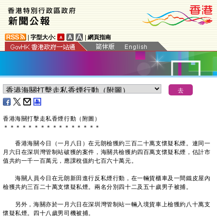
|
字型大小:
|
網頁指南
香港海關打擊走私香煙行動（附圖）
＊
＊
＊
＊
＊
＊
＊
＊
＊
＊
＊
＊
＊
＊
＊
＊
香港海關今日（一月八日）在元朗檢獲約三百二十萬支懷疑私煙。連同一
月六日在深圳灣管制站破獲的案件，海關共檢獲約四百萬支懷疑私煙，估計市
值共約一千一百萬元，應課稅值約七百六十萬元。
海關人員今日在元朗新田進行反私煙行動，在一輛貨櫃車及一間鐵皮屋內
檢獲共約三百二十萬支懷疑私煙。兩名分別四十二及五十歲男子被捕。
另外，海關亦於一月六日在深圳灣管制站一輛入境貨車上檢獲約八十萬支
懷疑私煙。四十八歲男司機被捕。