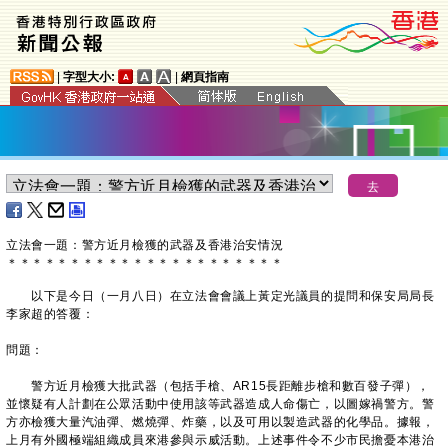
|
字型大小:
|
網頁指南
立法會一題：警方近月檢獲的武器及香港治安情況
＊
＊
＊
＊
＊
＊
＊
＊
＊
＊
＊
＊
＊
＊
＊
＊
＊
＊
＊
＊
＊
＊
以下是今日（一月八日）在立法會會議上黃定光議員的提問和保安局局長
李家超的答覆：
問題：
警方近月檢獲大批武器（包括手槍、AR15長距離步槍和數百發子彈），
並懷疑有人計劃在公眾活動中使用該等武器造成人命傷亡，以圖嫁禍警方。警
方亦檢獲大量汽油彈、燃燒彈、炸藥，以及可用以製造武器的化學品。據報，
上月有外國極端組織成員來港參與示威活動。上述事件令不少市民擔憂本港治