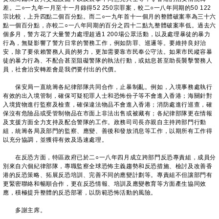
差。二○一九年一月至十一月錄得52 250宗罪案，較二○一八年同期的50 122
宗比較，上升四點二個百分點。而二○一九年首十一個月的整體破案率為三十六
點一個百分點，亦較二○一八年同期的百分之四十二點九整體破案率低。過去六
個多月，警方花了大量警力處理超過1 200場公眾活動，以及處理暴徒的暴力
行為，無疑影響了警方日常的警務工作，例如防罪、巡邏等。要維持良好治
安，除了要依賴警務人員的努力，更加需要靠市民奉公守法。如果市民縱容暴
徒的暴力行為、不配合甚至阻礙警隊的執法行動，或姑息甚至助長襲擊警務人
員，社會治安轉差會是我們要付出的代價。
保安局一直統籌各紀律部隊共同合作，止暴制亂。例如，入境事務處執行
有效的出入境管制，確保可疑犯罪人士和恐怖份子等不會進入香港；海關針對
入境貨物進行監察及檢查，確保違法物品不會進入香港；消防處進行巡查，確
保沒有危險品或受管制物品在市面上非法出售或被藏有；各紀律部隊更在情報
及支援方面全力支持及配合警隊的工作。政務司司長亦親自主持跨部門行動
組，統籌各局及部門的監察、應變、善後和發放消息等工作，以期所有工作得
以充分協調，並獲得有效及迅速處理。
在反恐方面，特區政府已於二○一八年四月成立跨部門反恐專責組，成員分
別來自六個紀律部隊，專職監察全球恐怖主義趨勢和反恐措施、檢討及改善香
港的反恐策略、拓展反恐培訓、完善不同的應變計劃等。專責組不但讓部門有
更緊密聯絡和暢順合作，更在反恐情報、培訓及應變教育等方面產生協同效
應，積極提升整體的反恐部署，以防範恐怖活動的風險。
多謝主席。