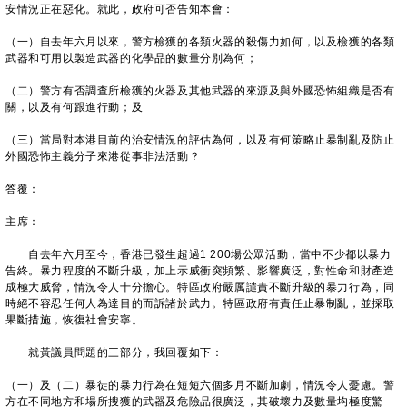
安情況正在惡化。就此，政府可否告知本會：
（一）自去年六月以來，警方檢獲的各類火器的殺傷力如何，以及檢獲的各類
武器和可用以製造武器的化學品的數量分別為何；
（二）警方有否調查所檢獲的火器及其他武器的來源及與外國恐怖組織是否有
關，以及有何跟進行動；及
（三）當局對本港目前的治安情況的評估為何，以及有何策略止暴制亂及防止
外國恐怖主義分子來港從事非法活動？
答覆：
主席：
自去年六月至今，香港已發生超過1 200場公眾活動，當中不少都以暴力
告終。暴力程度的不斷升級，加上示威衝突頻繁、影響廣泛，對性命和財產造
成極大威脅，情況令人十分擔心。特區政府嚴厲譴責不斷升級的暴力行為，同
時絕不容忍任何人為達目的而訴諸於武力。特區政府有責任止暴制亂，並採取
果斷措施，恢復社會安寧。
就黃議員問題的三部分，我回覆如下：
（一）及（二）暴徒的暴力行為在短短六個多月不斷加劇，情況令人憂慮。警
方在不同地方和場所搜獲的武器及危險品很廣泛，其破壞力及數量均極度驚