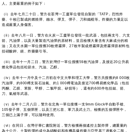
人。主要嚴重的例子如下：
（i）去年七月二十日，警方在荃灣一工廈單位發現自製的「TATP」烈性炸
藥、十枚已製成的燃燒彈、鏹水、彈叉、彈子、刀和鐵棍等。炸藥的力量足以
造成嚴重人身傷害。
（ii）去年八月一日，警方在火炭一工廈單位發現一批武器，包括兩支弓、六支
箭、汽油彈，以及大量製造汽油彈的原材料，並且檢獲大量含有大麻成分的精
油；又在天水圍一單位搜獲30枚煙霧彈、27枚半製成煙霧彈及煙霧彈原材料包
括硝酸鉀、鎂、炸藥藥引等。
（iii）去年十一月二日，警方於灣仔一單位搜獲59枚汽油彈，及接近20公升易
燃化學品包括松節水、汽油、乙醇。
（iv）去年十一月中及十二月初在中文大學和理工大學，警方共搜獲約8 000枚
汽油彈、約800樽支裝石油氣、約1 000樽電油及接近700樽易燃化學品（包括
丙酮、乙腈、苯胺、甲醇、二氯甲烷、矽烷等），還有約600件包括鎚、箭、
刀、氣槍等武器。
（v）去年十二月八日，警方在北角一單位搜獲一支9mm Glock半自動手槍、
105發子彈、五個彈匣，以及三把匕首、軍刀及武士刀。檢獲的五個彈匣中，
三個已上滿子彈，可以隨時使用。
（vi）在同日，在灣仔華仁書院附近，警方檢獲兩個遙控土製炸彈，總重量約
為十公斤。土製炸彈的成分為硝酸鋁和有機高爆炸藥六亞甲基三過氧化二胺，