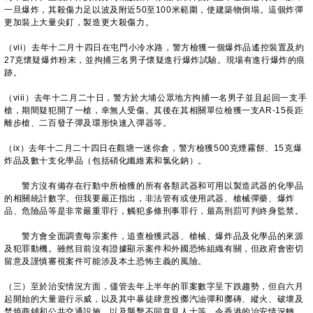
一旦爆炸，其殺傷力足以波及附近50至100米範圍，使建築物倒塌。這個炸彈
更加裝上大量尖釘，製造更大殺傷力。
（vii）去年十二月十四日在屯門小冷水路，警方檢獲一個爆炸品遙控裝置及約
27克懷疑爆炸粉末，並拘捕三名男子懷疑進行爆炸試驗。現場有進行爆炸的痕
跡。
（viii）去年十二月二十日，警方於大埔公眾地方拘捕一名男子並且起回一支手
槍，期間疑犯開了一槍，幸無人受傷。其後在其相關單位檢獲一支AR-15長距
離步槍、二百發子彈及環形快速入彈器等。
（ix）去年十二月二十四日在觀塘一迷你倉，警方檢獲500克煙霧餅、15克爆
炸品及數十支化學品（包括硝化纖維素和氯化鈉）。
警方沒有備存在行動中所檢獲的所有各類武器和可用以製造武器的化學品
的相關統計數字。但我要嚴正指出，非法管有或使用武器、槍械彈藥、爆炸
品、危險品等是非常嚴重罪行，觸犯多條刑事罪行，最高刑罰可判終身監禁。
警方會全面調查每宗案件，追查檢獲武器、槍械、爆炸品及化學品的來源
及犯罪動機。雖然目前沒有證據顯示案件和外國恐怖組織有關，但政府會密切
留意及謹慎審視案件可能涉及本土恐怖主義的風險。
（三）至於治安情況方面，儘管去年上半年的罪案數字呈下跌趨勢，但自六月
起開始的大量遊行示威，以及其中暴徒肆意投擲汽油彈和擲磚、縱火、破壞及
焚燒商鋪和公共交通設施，以及襲擊不同意見人士等，令香港的治安情況轉