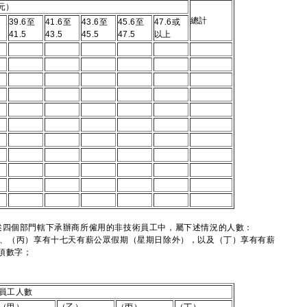
元）
總計
39.6至
41.6至
43.6至
45.6至
47.6或
41.5
43.5
45.5
47.5
以上
述四個部門轄下承辦商所僱用的非技術員工中，屬下述情況的人數：
僱、（丙）享有十七天有薪公眾假期（星期日除外），以及（丁）享有有薪
項數字；
員工人數