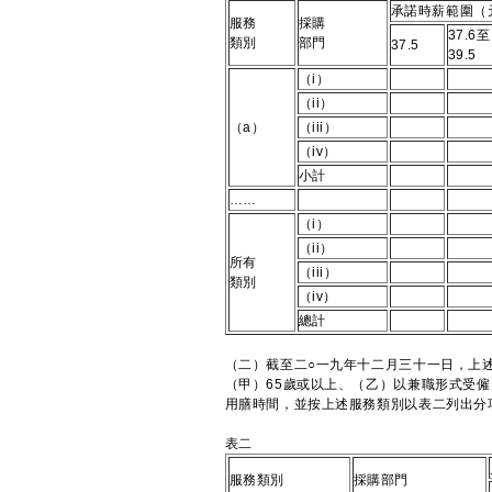
承諾時薪範圍（
服務
採購
37.6至
類別
部門
37.5
39.5
（i）
（ii）
（a）
（iii）
（iv）
小計
……
（i）
（ii）
所有
（iii）
類別
（iv）
總計
（二）截至二○一九年十二月三十一日，上
（甲）65歲或以上、（乙）以兼職形式受
用膳時間，並按上述服務類別以表二列出分
表二
服務類別
採購部門