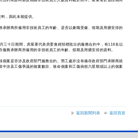
的合約承諾時薪及相關非技術員工人數資料載於附件。產業署於這段期間
料，因此未能提供。
務承辦商所僱用非技術員工的年齡、是否以兼職受僱、假期及用膳安排的
三十日期間，房屋署代表房委會經招標批出的服務合約中，有118名以
存服務承辦商所僱用的非技術員工的年齡、假期及用膳安排的資料。
錄個案是否涉及政府部門服務合約。勞工處亦沒有備存政府部門承辦商就
當中涉及工傷爭議的個案數目、致命個案和工傷病假六星期或以上的個案
返回新聞列表
返回頁首