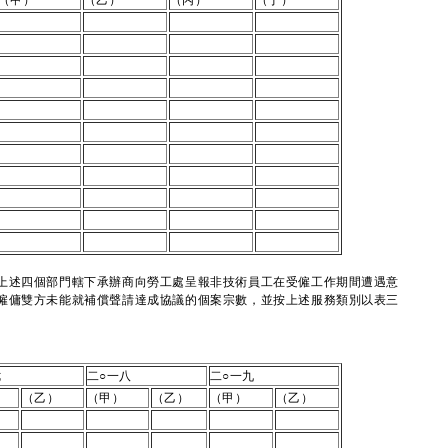
（甲）
（乙）
（丙）
（丁）
上述四個部門轄下承辦商向勞工處呈報非技術員工在受僱工作期間遭遇意
僱傭雙方未能就補償聲請達成協議的個案宗數，並按上述服務類別以表三
七
二○一八
二○一九
（乙）
（甲）
（乙）
（甲）
（乙）