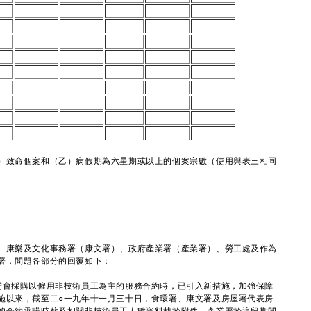
）致命個案和（乙）病假期為六星期或以上的個案宗數（使用與表三相同
康樂及文化事務署（康文署）、政府產業署（產業署）、勞工處及作為
署，問題各部分的回覆如下：
委會採購以僱用非技術員工為主的服務合約時，已引入新措施，加強保障
施以來，截至二○一九年十一月三十日，食環署、康文署及房屋署代表房