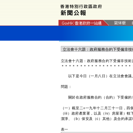
立法會十
六
題：政府服務合約下受僱非技術
＊
＊
＊
＊
＊
＊
＊
＊
＊
＊
＊
＊
＊
＊
＊
＊
＊
＊
＊
以下是今日（一月八日）在立法會會議上
問題：
關於在政府服務合約（合約）下受僱的非
（一）截至二○一九年十二月三十一日，四個
（iii）政府產業署，以及（iv）房屋署
潔淨、（b）保安及（c）其他）及合約承
表一