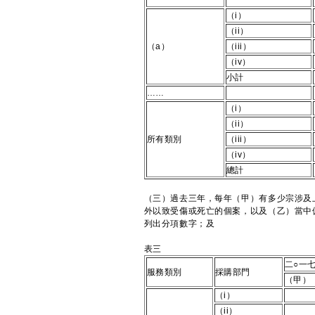
（i）
（ii）
（a）
（iii）
（iv）
小計
……
（i）
（ii）
所有類別
（iii）
（iv）
總計
（三）過去三年，每年（甲）有多少宗涉及
外以致受傷或死亡的個案，以及（乙）當中
列出分項數字；及
表三
二○一
服務類別
採購部門
（甲）
（i）
（ii）