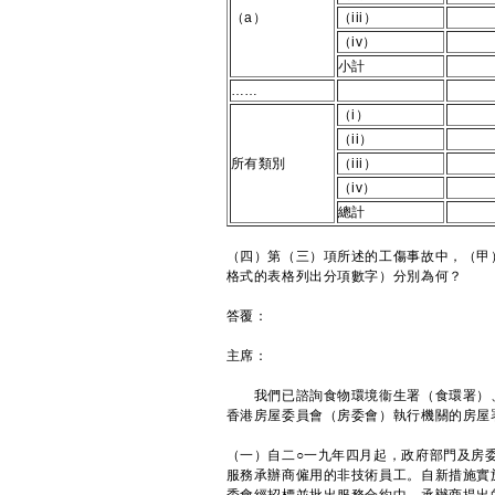
（a）
（iii）
（iv）
小計
……
（i）
（ii）
所有類別
（iii）
（iv）
總計
（四）第（三）項所述的工傷事故中，（甲
格式的表格列出分項數字）分別為何？
答覆：
主席：
我們已諮詢食物環境衞生署（食環署）、
香港房屋委員會（房委會）執行機關的房屋
（一）自二○一九年四月起，政府部門及房
服務承辦商僱用的非技術員工。自新措施實