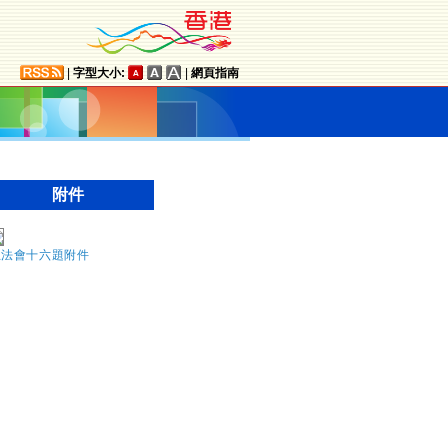
|
字型大小:
|
網頁指南
附件
立法會十六題附件