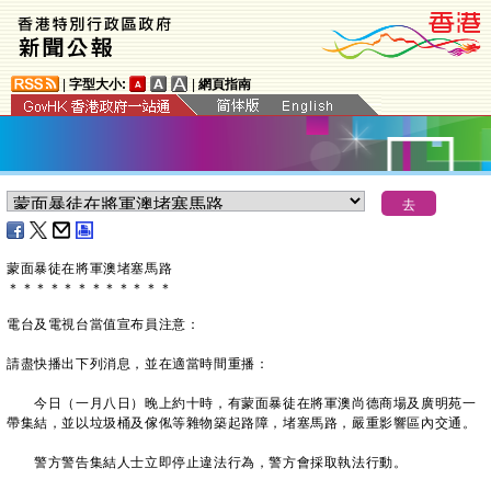
|
字型大小:
|
網頁指南
蒙面暴徒在將軍澳堵塞馬路
＊
＊
＊
＊
＊
＊
＊
＊
＊
＊
＊
＊
電台及電視台當值宣布員注意：
請盡快播出下列消息，並在適當時間重播：
今日（一月八日）晚上約十時，有蒙面暴徒在將軍澳尚德商場及廣明苑一
帶集結，並以垃圾桶及傢俬等雜物築起路障，堵塞馬路，嚴重影響區內交通。
警方警告集結人士立即停止違法行為，警方會採取執法行動。