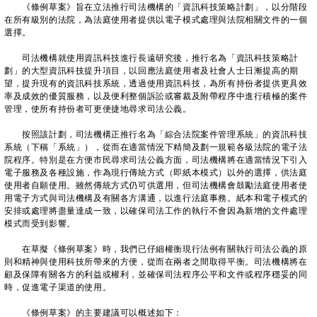
《條例草案》旨在立法推行司法機構的「資訊科技策略計劃」，以分階段
在所有級別的法院，為法庭使用者提供以電子模式處理與法院相關文件的一個
選擇。
司法機構就使用資訊科技進行長遠研究後，推行名為「資訊科技策略計
劃」的大型資訊科技提升項目，以回應法庭使用者及社會人士日漸提高的期
望，提升現有的資訊科技系統，透過使用資訊科技，為所有持份者提供更具效
率及成效的優質服務，以及便利整個訴訟或審裁及附帶程序中進行積極的案件
管理，使所有持份者可更便捷地尋求司法公義。
按照該計劃，司法機構正推行名為「綜合法院案件管理系統」的資訊科技
系統（下稱「系統」），從而在適當情況下精簡及劃一規範各級法院的電子法
院程序。特別是在方便市民尋求司法公義方面，司法機構將在適當情況下引入
電子服務及各種設施，作為現行傳統方式（即紙本模式）以外的選擇，供法庭
使用者自願使用。雖然傳統方式仍可供選用，但司法機構會鼓勵法庭使用者使
用電子方式與司法機構及有關各方溝通，以進行法庭事務。紙本和電子模式的
安排或處理將盡量達成一致，以確保司法工作的執行不會因為新增的文件處理
模式而受到影響。
在草擬《條例草案》時，我們已仔細權衡現行法例有關執行司法公義的原
則和精神與使用科技所帶來的方便，從而在兩者之間取得平衡。司法機構將在
顧及保障有關各方的利益或權利，並確保司法程序公平和文件或程序穩妥的同
時，促進電子渠道的使用。
《條例草案》的主要建議可以概述如下：