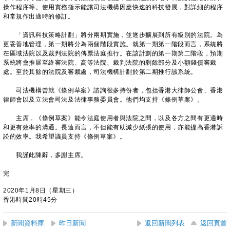
操作程序等。使用實務指示能讓司法機構因應快速的科技發展，對詳細的程序
和常規作出適時的修訂。
「資訊科技策略計劃」將分兩期實施，並逐步擴展到所有級別的法院。為
更妥善地管理，第一期將分為兩個階段實施。就第一期第一階段而言，系統將
在區域法院以及裁判法院的傳票法庭推行。在該計劃的第一期第二階段，預期
系統將會推展至終審法院、高等法院、裁判法院的剩餘部分及小額錢債審裁
處。至於其餘的法院及審裁處，司法機構計劃於第二期推行該系統。
司法機構曾就《條例草案》諮詢很多持份者，包括香港大律師公會、香港
律師會以及立法會司法及法律事務委員會。他們均支持《條例草案》。
主席，《條例草案》能令法庭使用者與法院之間，以及各方之間有更適時
和更有效率的溝通。長遠而言，不但能有助減少紙張的使用，亦能提高香港訴
訟的效率。我希望議員支持《條例草案》。
我謹此陳辭，多謝主席。
完
2020年1月8日（星期三）
香港時間20時45分
新聞資料庫
昨日新聞
返回新聞列表
返回頁首