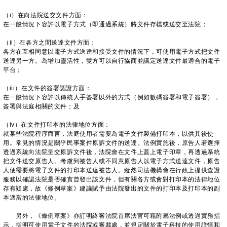
（i）在向法院送交文件方面：
在一般情況下容許以電子方式（即通過系統）將文件存檔或送交至法院；
（ii）在各方之間送達文件方面：
各方在互相同意以電子方式送達和接受文件的情況下，可使用電子方式把文件
送達另一方。為增加靈活性，雙方可以自行協商並議定送達文件最適合的電子
平台；
（iii）在文件的簽署認證方面：
在一般情況下容許以傳統人手簽署以外的方式（例如數碼簽署和電子簽署），
簽署與法庭相關的文件；及
（iv）在文件打印本的法律地位方面：
就某些法院程序而言，法庭使用者需要為電子文件製備打印本，以供其後使
用。常見的情況是關乎民事案件原訴文件的送達。法例實施後，原告人若選擇
透過系統向法院呈交原訴文件後，法院會在文件上蓋上電子印章，再透過系統
把文件送交原告人。考慮到被告人或不同意原告人以電子方式送達文件，原告
人便需要將電子文件的打印本送達被告人。縱然司法機構會在行政上提供查證
服務以確認法院是否確實曾發出該文件，但有關各方或會對打印本的法律地位
存有疑慮，故《條例草案》建議賦予由法院發出的文件的打印本及打印本的副
本適當的法律地位。
另外，《條例草案》亦訂明終審法院首席法官可藉附屬法例或透過實務指
示，指明可使用電子文件的法院或審裁處，並規定關於電子科技的使用詳情和