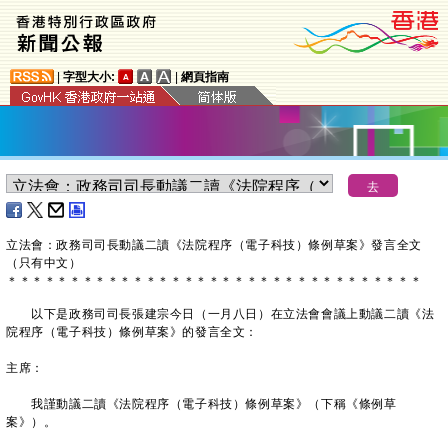
|
字型大小:
|
網頁指南
立法會：政務司司長動議二讀《法院程序（電子科技）條例草案》發言全文
（只有中文）
＊
＊
＊
＊
＊
＊
＊
＊
＊
＊
＊
＊
＊
＊
＊
＊
＊
＊
＊
＊
＊
＊
＊
＊
＊
＊
＊
＊
＊
＊
＊
＊
＊
以下是政務司司長張建宗今日（一月八日）在立法會會議上動議二讀《法
院程序（電子科技）條例草案》的發言全文：
主席：
我謹動議二讀《法院程序（電子科技）條例草案》（下稱《條例草
案》）。