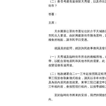
（二）會否考慮長遠保留天秀墟，以及作出
街市？
答覆：
主席：
天水圍新公眾街市選址位於介乎天城路與
市民出入要道。由於興建新街市難免需時，
糧食的地點，讓市民早日受惠。
就議員的提問，經諮詢民政事務局及發展
（一）天秀墟及臨時街市所在的兩幅用地，在
帶，以配合當地居民和其他市民的需要。此
改變這個長遠用途。
（二）地政總署自二○一三年起按照既定程
華三院並收取象徵式租金，讓其以非牟利形
及為區內居民創造就業。東華三院已遞交申
三年租約前，會按照現行租約，以按季續租
至於臨時街市將來的安排，我們持開放態
向。