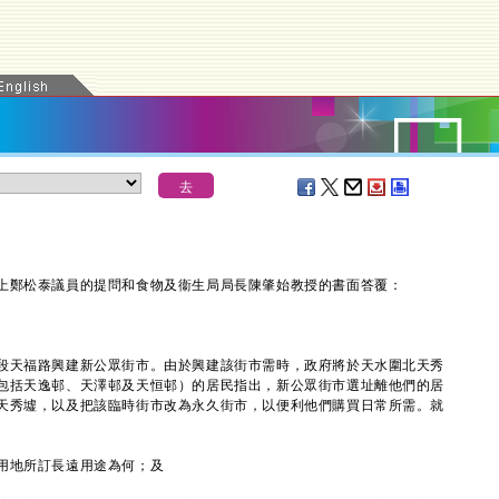
鄭松泰議員的提問和食物及衞生局局長陳肇始教授的書面答覆：
天福路興建新公眾街市。由於興建該街市需時，政府將於天水圍北天秀
包括天逸邨、天澤邨及天恒邨）的居民指出，新公眾街市選址離他們的居
天秀墟，以及把該臨時街市改為永久街市，以便利他們購買日常所需。就
用地所訂長遠用途為何；及