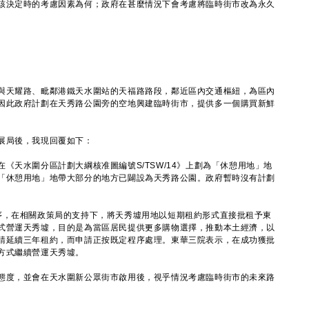
該決定時的考慮因素為何；政府在甚麼情況下會考慮將臨時街市改為永久
天耀路、毗鄰港鐵天水圍站的天福路路段，鄰近區內交通樞紐，為區內
因此政府計劃在天秀路公園旁的空地興建臨時街市，提供多一個購買新鮮
局後，我現回覆如下：
《天水圍分區計劃大綱核准圖編號S/TSW/14》上劃為「休憩用地」地
「休憩用地」地帶大部分的地方已闢設為天秀路公園。政府暫時沒有計劃
序，在相關政策局的支持下，將天秀墟用地以短期租約形式直接批租予東
式營運天秀墟，目的是為當區居民提供更多購物選擇，推動本土經濟，以
請延續三年租約，而申請正按既定程序處理。東華三院表示，在成功獲批
方式繼續營運天秀墟。
度，並會在天水圍新公眾街市啟用後，視乎情況考慮臨時街市的未來路