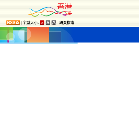
|
字型大小:
|
網頁指南