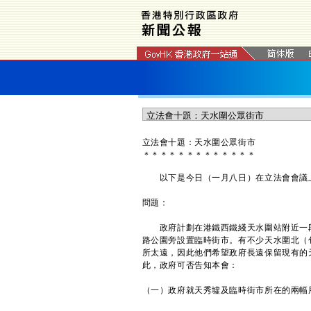
立法會十題：天水圍公眾街市
＊
＊
＊
＊
＊
＊
＊
＊
＊
＊
＊
＊
＊
以下是今日（一月八日）在立法會會議上
問題：
政府計劃在港鐵西鐵綫天水圍站附近一段
路公園旁設置臨時街市。有不少天水圍北（
所太遠，因此他們希望政府長遠保留現有的
此，政府可否告知本會：
（一）政府就天秀墟及臨時街市所在的兩幅