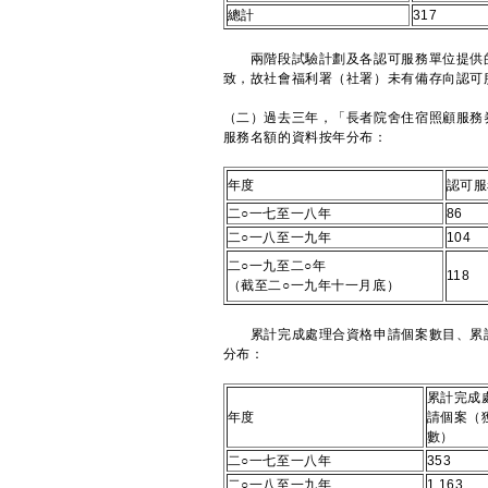
總計
317
​兩階段試驗計劃及各認可服務單位提供
致，故社會福利署（社署）未有備存向認可
（二）過去三年，「長者院舍住宿照顧服務
服務名額的資料按年分布：
年度
認可服
二○一七至一八年
86
二○一八至一九年
104
二○一九至二○年
118
（截至二○一九年十一月底）
​累計完成處理合資格申請個案數目、累
分布：
累計完成
年度
請個案（
數）
二○一七至一八年
353
二○一八至一九年
1 163