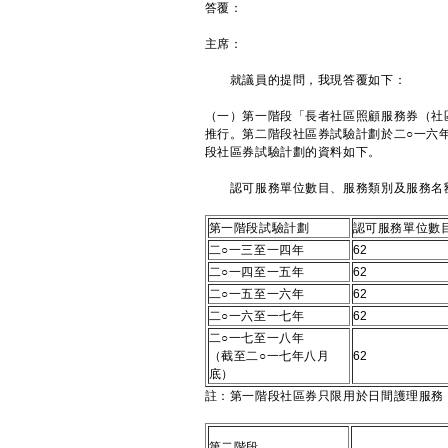
答覆：
主席：
就議員的提問，我現答覆如下：
（一）第一階段「長者社區照顧服務券（社
推行。第二階段社區券試驗計劃於二○一六年
段社區券試驗計劃的資料如下。
認可服務單位數目、服務類別及服務名
第一階段試驗計劃
認可服務單位數
二○一三至一四年
62
二○一四至一五年
62
二○一五至一六年
62
二○一六至一七年
62
二○一七至一八年
（截至二○一七年八月
62
底）
註：第一階段社區券只限用於日間護理服務
第二階段