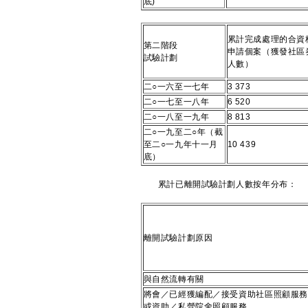
底)
累計完成處理的合資
第二階段
申請個案（獲發社區
試驗計劃
人數）
二○一六至一七年
3 373
二○一七至一八年
6 520
二○一八至一九年
8 813
二○一九至二○年（截
至二○一九年十一月
10 439
底）
​累計已離開試驗計劃人數按年分布：
離開試驗計劃原因
與自然流轉有關
將會／已經獲編配／接受資助社區照顧服務
或資助／私營院舍照顧服務