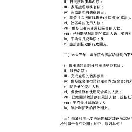
（ii）日間護理服務名額；
（iii）家居護理服務名額；
（iv）完成處理的個案數目；
（v）獲發社區照顧服務券(社區券)的累計
（vi）社區券的使用人數；
（vii）獲發但沒有使用社區券的人數；
（viii）已離開試驗計劃的累計人數、並
（ix）平均每月資助額；及
（x）該計劃招致的行政開支。
（二）過去三年，每年院舍券試驗計劃的下
（i）按服務類別劃分的服務單位數目；
（ii）服務名額；
（iii）完成處理的個案數目；
（iv）獲發院舍住宿照顧服務券(院舍券)的
（v）院舍券的使用人數；
（vi）獲發但沒有使用院舍券的人數；
（vii）已離開試驗計劃的累計人數，並按
（viii）平均每月資助額；及
（ix）該計劃招致的行政開支。
（三）鑑於社署已委聘顧問檢討該兩項試驗
檢討報告會否公開；如否，原因為何？