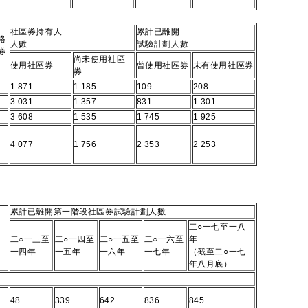
社區券持有人
累計已離開
格
人數
試驗計劃人數
券
尚未使用社區
使用社區券
曾使用社區券
未有使用社區券
券
1 871
1 185
109
208
3 031
1 357
831
1 301
3 608
1 535
1 745
1 925
4 077
1 756
2 353
2 253
累計已離開第一階段社區券試驗計劃人數
二○一七至一八
二○一三至
二○一四至
二○一五至
二○一六至
年
一四年
一五年
一六年
一七年
（截至二○一七
年八月底）
48
339
642
836
845