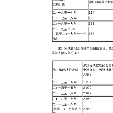
認可服務單位數
試驗計劃
二○一六至一七年
124
二○一七至一八年
125
二○一八至一九年
153
二○一九至二○年
（截至二○一九年十一月
153
底）
​累計完成處理合資格申請個案數目、累
區券人數按年分布：
累計完成處理的合資
第一階段試驗計劃
申請個案（獲發社區
人數）
二○一三至一四年
1 251
二○一四至一五年
2 092
二○一五至一六年
2 919
二○一六至一七年
2 968
二○一七至一八年
(截至二○一七年八月
2 968