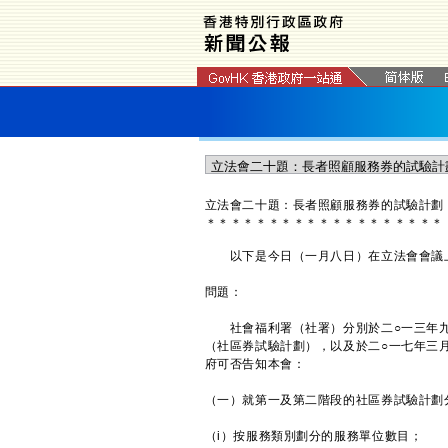
立法會二十題：長者照顧服務券的試驗計劃
＊
＊
＊
＊
＊
＊
＊
＊
＊
＊
＊
＊
＊
＊
＊
＊
＊
＊
＊
以下是今日（一月八日）在立法會會議上
問題：
社會福利署（社署）分別於二○一三年九
（社區券試驗計劃），以及於二○一七年三
府可否告知本會：
（一）就第一及第二階段的社區券試驗計劃
（i）按服務類別劃分的服務單位數目；