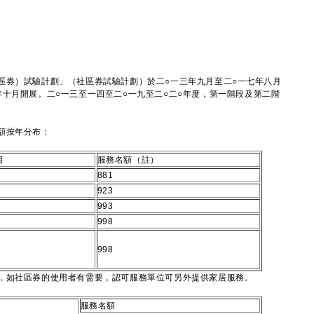
區券）試驗計劃」（社區券試驗計劃）於二○一三年九月至二○一七年八月
十月開展。二○一三至一四至二○一九至二○二○年度，第一階段及第二階
額按年分布：
目
服務名額（註）
881
923
993
998
998
，如社區券的使用者有需要，認可服務單位可另外提供家居服務。
服務名額