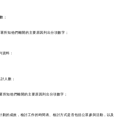
人數；
按社署所知他們離開的主要原因列出分項數字；
列資料：
累計人數；
社署所知他們離開的主要原因列出分項數字；
計劃的成效，檢討工作的時間表、檢討方式是否包括公眾參與活動，以及