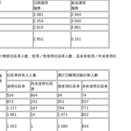
目
日間護理
家居護理
服務
服務
2 081
2 944
2 254
3 040
2 815
4 861
2 952
5 151
計獲發社區券人數、使用／曾使用社區券人數，及未有使用／尚未使用社
社區券持有人人數
累計已離開試驗計劃人數
格
券
尚未使用社區
使用社區券
曾使用社區券
未有使用社區券
券
539
604
34
74
972
232
351
537
1 177
187
784
771
1 061
14
1 071
822
1 053
1
1 080
834