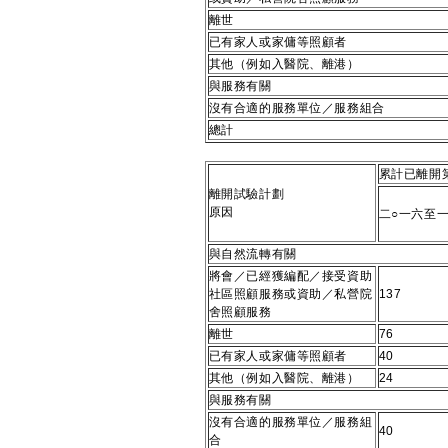
離世
已有家人或家傭等照顧者
其他（例如入醫院、離港）
與服務有關
沒有合適的服務單位／服務組合
總計
累計已離開
離開試驗計劃
原因
二○一六至
與自然流轉有關
將會／已經獲編配／接受資助
社區照顧服務或資助／私營院
137
舍照顧服務
離世
76
已有家人或家傭等照顧者
40
其他（例如入醫院、離港）
24
與服務有關
沒有合適的服務單位／服務組
40
合