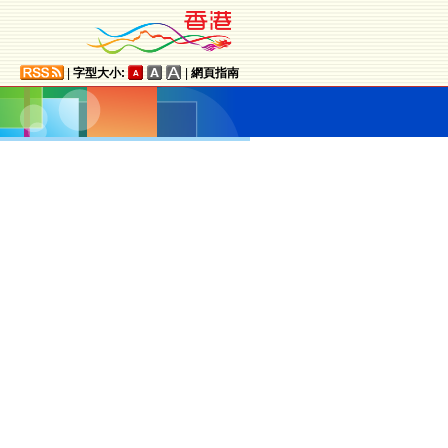
|
字型大小:
|
網頁指南