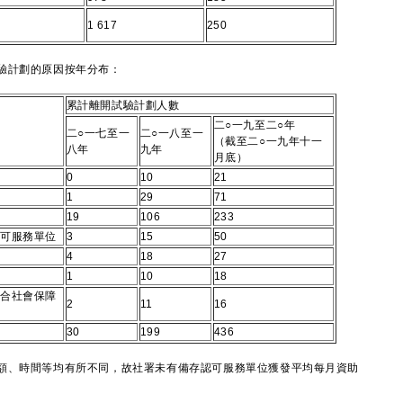
1 617
250
驗計劃的原因按年分布：
累計離開試驗計劃人數
二○一九至二○年
二○一七至一
二○一八至一
（截至二○一九年十一
八年
九年
月底）
0
10
21
1
29
71
19
106
233
可服務單位
3
15
50
4
18
27
1
10
18
合社會保障
2
11
16
30
199
436
、時間等均有所不同，故社署未有備存認可服務單位獲發平均每月資助