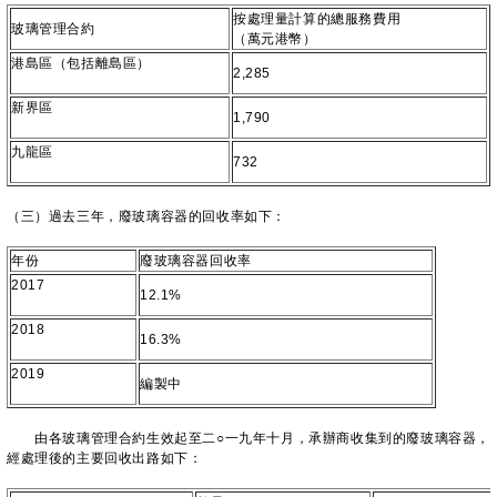
按處理量計算的總服務費用
玻璃管理合約
（萬元港幣）
港島區（包括離島區）
2,285
新界區
1,790
九龍區
732
（三）過去三年，廢玻璃容器的回收率如下：
年份
廢玻璃容器回收率
2017
12.1%
2018
16.3%
2019
編製中
由各玻璃管理合約生效起至二○一九年十月，承辦商收集到的廢玻璃容器，
經處理後的主要回收出路如下：