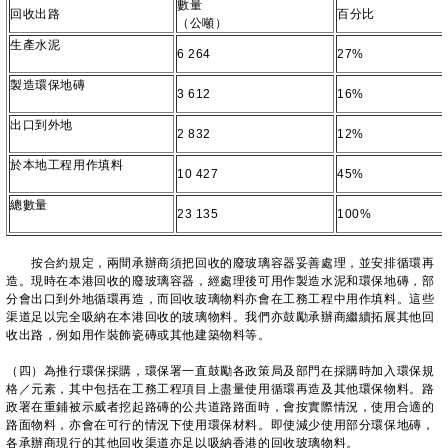
數量
回收出路
百分比
（公噸）
生產水泥
6 264
27%
製造環保地磚
3 612
16%
出口到外地
2 832
12%
於本地工程用作填料
10 427
45%
總數量
23 135
100%
按合約規定，兩間承辦商須把回收的廢玻璃容器妥善處理，並安排循環再
造。現時在本港回收的廢玻璃容器，經處理後可用作製造水泥和環保地磚，部
分會出口到外地循環再造，而回收玻璃物料亦會在工務工程中用作填料。這些
渠道足以完全吸納在本港回收的玻璃物料。我們亦鼓勵承辦商繼續拓展其他回
收出路，例如用作裝飾瓷磚或其他建築物料等。
（四）為推行環保採購，環保署一直鼓勵各政策局及部門在採購時加入環保規
格／元素，其中包括在工務工程項目上盡量使用循環再造及其他環保物料。路
政署在重鋪被示威者挖起路磚的公共道路路面時，會按實際情況，使用合適的
路面物料，亦會在可行的情況下使用環保材料。即使減少使用部分環保地磚，
各承辦商現行的其他回收渠道亦足以吸納香港的回收玻璃物料。