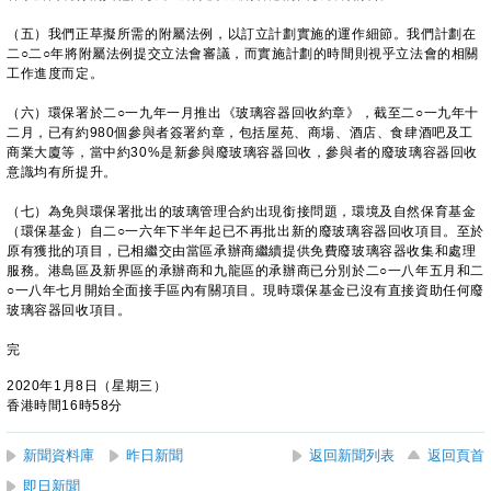
（五）我們正草擬所需的附屬法例，以訂立計劃實施的運作細節。我們計劃在
二○二○年將附屬法例提交立法會審議，而實施計劃的時間則視乎立法會的相關
工作進度而定。
（六）環保署於二○一九年一月推出《玻璃容器回收約章》，截至二○一九年十
二月，已有約980個參與者簽署約章，包括屋苑、商場、酒店、食肆酒吧及工
商業大廈等，當中約30%是新參與廢玻璃容器回收，參與者的廢玻璃容器回收
意識均有所提升。
（七）為免與環保署批出的玻璃管理合約出現銜接問題，環境及自然保育基金
（環保基金）自二○一六年下半年起已不再批出新的廢玻璃容器回收項目。至於
原有獲批的項目，已相繼交由當區承辦商繼續提供免費廢玻璃容器收集和處理
服務。港島區及新界區的承辦商和九龍區的承辦商已分別於二○一八年五月和二
○一八年七月開始全面接手區內有關項目。現時環保基金已沒有直接資助任何廢
玻璃容器回收項目。
完
2020年1月8日（星期三）
香港時間16時58分
新聞資料庫
昨日新聞
返回新聞列表
返回頁首
即日新聞