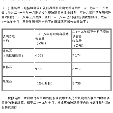
（二）港島區（包括離島區）及新界區的玻璃管理合約於二○一七年十一月生
效，並於二○一八年一月開始提供廢玻璃容器收集服務；至於九龍區的玻璃管理
合約則於二○一八年五月生效，並於二○一八年七月開始提供收集服務。截至二
○一九年十月，三份玻璃管理合約下的廢玻璃容器收集量如下：
二○一九年截至十月的廢玻
二○一八年廢玻璃容器總
玻璃管理
璃容器
收集量
合約
收集量
（公噸）
（公噸）
港島區
（包括離島區）
4 063
7 174
新界區
3 600
6 214
1 913
九龍區
（自七月起）
5 736
按照合約，政府繳付給承辦商的服務費用主要是按其處理所收集的廢玻璃
容器的重量計算。截至二○一九年十月，根據三份玻璃管理合約按處理量計算的
服務費用如下：