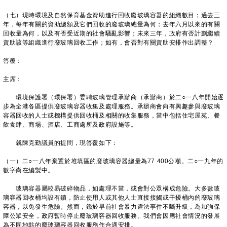
（七）現時環境及自然保育基金資助進行回收廢玻璃容器的組織數目；過去三
年，每年有關的資助總額及它們回收的廢玻璃總量為何；去年六月以來的有關
回收量為何，以及有否受近期的社會騷亂影響；未來三年，政府有否計劃繼續
資助該等組織進行廢玻璃回收工作；如有，會否對有關資助安排作出調整？
答覆：
主席：
環境保護署（環保署）委聘玻璃管理承辦商（承辦商）於二○一八年開始逐
步為全港各區提供廢玻璃容器收集及處理服務。承辦商會向有興趣參與廢玻璃
容器回收的人士或機構提供回收桶及相關的收集服務，當中包括住宅屋苑、餐
飲食肆、商場、酒店、工商處所及政府設施等。
就陳克勤議員的提問，現答覆如下：
（一）二○一八年棄置於堆填區的廢玻璃容器總量為77 400公噸。二○一九年的
數字尚在編製中。
玻璃容器屬較易破碎物品，如處理不當，或會對公眾構成危險。大多數玻
璃容器回收桶均設有鎖，防止使用人或其他人士直接接觸或干擾桶內的廢玻璃
容器，以免發生危險。然而，鑑於早前社會暴力違法事件不斷升級，為加強保
障公眾安全，政府暫時停止廢玻璃容器回收服務。我們會因應社會情況的發展
為不同地點的廢玻璃容器回收服務作合適安排。