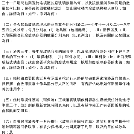
三十一日期間被棄置於堆填區的廢玻璃數量為何，以及該數量與前年同期的數
量如何比較；會否改善回收桶的設計，防止回收桶內廢玻璃樽被人偷取；如
會，詳情為何；如否，原因為何；
（二）是否知悉玻璃管理承辦商自其合約分別於二○一七年十一月及二○一八年
五月生效以來，每月分別在（i）港島區（包括離島）、（ii）新界區及（iii）
九龍區回收到廢玻璃容器的數量分別為何（以表列出），以及有關的公帑開支
為何；
（三）過去三年，每年廢玻璃容器的回收率，以及廢玻璃容器分別作下述再造
用途的百分比：（i）環保地磚、（ii）環保水泥、（iii）填料及（iv）出口後製
成新玻璃產品；政府會否研究新的廢玻璃用途，以增加廢玻璃容器的出路；如
會，詳情為何；如否，原因為何；
（四）鑑於路政署因應近月有示威者挖起行人路的地磚並用來堵路及向警務人
員投擲，會改用混凝土作為部分行人路的面料，有否評估此舉如何影響環保地
磚的使用率；
（五）鑑於環境保護署（環保署）正就落實玻璃飲料容器生產者責任計劃進行
準備工作，該計劃的最新實施時間表為何，以及有關準備工作有否因近期的社
會騷亂而受阻延；
（六）自環保署於去年一月藉推行《玻璃容器回收約章》邀請社會各界攜手推
動玻璃容器回收以來，有多少個機構／公司簽署了約章，以及約章的成效為
何；及