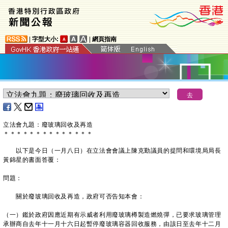
|
字型大小:
|
網頁指南
立法會九題：廢玻璃回收及再造
＊
＊
＊
＊
＊
＊
＊
＊
＊
＊
＊
＊
＊
＊
以下是今日（一月八日）在立法會會議上陳克勤議員的提問和環境局局長
黃錦星的書面答覆：
問題：
關於廢玻璃回收及再造，政府可否告知本會：
（一）鑑於政府因應近期有示威者利用廢玻璃樽製造燃燒彈，已要求玻璃管理
承辦商自去年十一月十六日起暫停廢玻璃容器回收服務，由該日至去年十二月