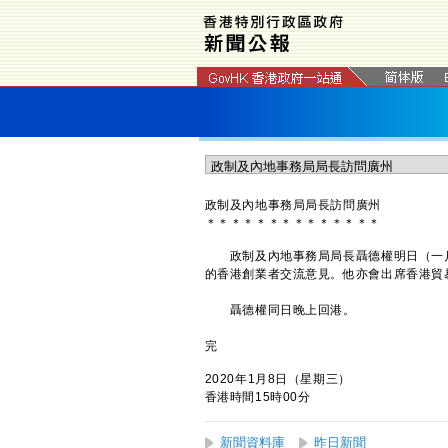
政制及內地事務局局長訪問廣州
＊
＊
＊
＊
＊
＊
＊
＊
＊
＊
＊
＊
＊
＊
政制及內地事務局局長聶德權明日（一月
的香港創業者交流意見。他亦會出席香港貿
聶德權同日晚上回港。
完
2020年1月8日（星期三）
香港時間15時00分
新聞資料庫
昨日新聞