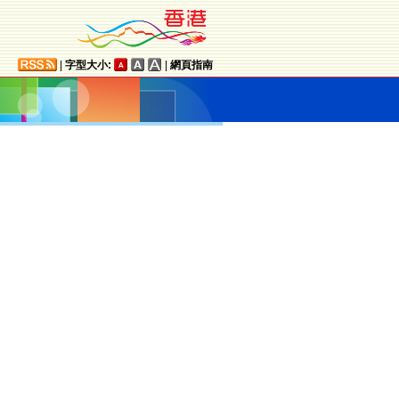
|
字型大小:
|
網頁指南