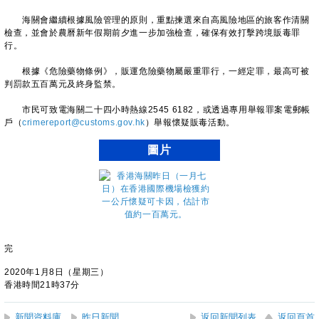
海關會繼續根據風險管理的原則，重點揀選來自高風險地區的旅客作清關
檢查，並會於農曆新年假期前夕進一步加強檢查，確保有效打擊跨境販毒罪
行。
根據《危險藥物條例》，販運危險藥物屬嚴重罪行，一經定罪，最高可被
判罰款五百萬元及終身監禁。
市民可致電海關二十四小時熱線2545 6182，或透過專用舉報罪案電郵帳
戶（
crimereport@customs.gov.hk
）舉報懷疑販毒活動。
圖片
完
2020年1月8日（星期三）
香港時間21時37分
新聞資料庫
昨日新聞
返回新聞列表
返回頁首