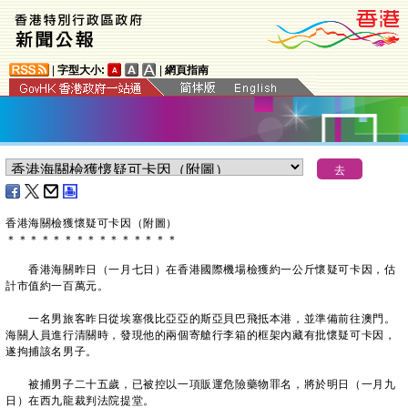
|
字型大小:
|
網頁指南
香港海關檢獲懷疑可卡因（附圖）
＊
＊
＊
＊
＊
＊
＊
＊
＊
＊
＊
＊
＊
＊
＊
香港海關昨日（一月七日）在香港國際機場檢獲約一公斤懷疑可卡因，估
計市值約一百萬元。
一名男旅客昨日從埃塞俄比亞亞的斯亞貝巴飛抵本港，並準備前往澳門。
海關人員進行清關時，發現他的兩個寄艙行李箱的框架內藏有批懷疑可卡因，
遂拘捕該名男子。
被捕男子二十五歲，已被控以一項販運危險藥物罪名，將於明日（一月九
日）在西九龍裁判法院提堂。