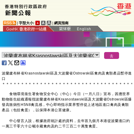
|
字型大小:
|
網頁指南
波蘭盧布林省Krasnostawski區及大波蘭省Ostrowski區禽肉及禽類產品暫停進
口
＊
＊
＊
＊
＊
＊
＊
＊
＊
＊
＊
＊
＊
＊
＊
＊
＊
＊
＊
＊
＊
＊
＊
＊
＊
＊
＊
＊
＊
＊
＊
＊
＊
＊
＊
食物環境衞生署食物安全中心（中心）今日（一月八日）宣布，因應世界
動物衞生組織通報指波蘭盧布林省Krasnostawski區及大波蘭省Ostrowski區爆
發高致病性H5N8禽流感，中心即時指示業界暫停從上述地區進口禽肉及禽類
產品（包括禽蛋），以保障本港公眾健康。
中心發言人說，根據政府統計處的資料，去年首九個月本港從波蘭進口約
一萬三千零六十公噸冷藏禽肉及約二千三百二十萬隻禽蛋。