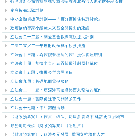
特區政府公布首批專機接載滯留在湖北省港人返港的登記安排
定息按揭試驗計劃
中小企融資擔保計劃
——
「百分百擔保特惠貸款」
政府接納專家小組就未來基金所提出的建議
立法會
二十二
題：關愛基金數碼電視援助計劃
二零二零／二一年度財政預算案稅務措施
立法會十三題：為醫院管理局的醫生提供管理培訓
立法會十題︰加快出售租者置其屋計劃屋邨單位
立法會
十五
題：推展公營房屋項目
立法會
九
題：數碼地面電視服務
立法會二十一題：廣深港高速鐵路西九龍站的運作
立法會一題：警隊促進警民關係的工作
立法會十七題：學生體能活動
《財政預算案》：醫療、環保、房屋多管齊下 建設更宜居城市
政務司司長談《財政預算案》（附短片）
《財政預算案》：經濟多元發展 鞏固支柱培育人才