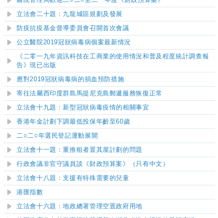
醫院管理局歡迎二○二○至二一年度《財政預算案》
立法會二十題：九龍城區規劃及發展
防疫抗疫基金督導委員會召開首次會議
公立醫院2019冠狀病毒病個案最新情況
《二零一九年資訊科技在工商業的使用情況和普及程度統計調查報
告》現已出版
應對
2019
冠狀病毒病的捐血預防措施
寄往法屬西印度群島馬提尼克島郵遞服務恢復正常
立法會十九題：新型冠狀病毒疫情的相關事宜
香港年金計劃下調最低投保年齡至60歲
二○二○年選民登記運動展開
立法會十一題：重推
租者置其屋計劃的問題
行政會議非官守議員談《財政預算案》（只有中文）
立法會十八題：支援有特殊需要的兒童
港匯指數
立法會十六題：地政總署管理空置政府用地