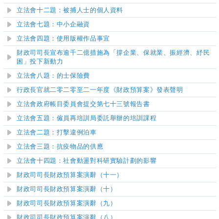
立法會十二題：被捕人士的個人資料
立法會
七
題：中小企融資
立法會
四
題：使用版權作品事宜
財政司司長宣布逾千二億措施為「撐企業、保就業、振經濟、紓民
困」投下新動力
立法會八題：的士保險費
行政長官就二零二零至二一年度《財政預算案》發表聲明
立法會政府帳目委員會提交第七十三號報告書
立法會五題：僱員再培訓局委託舉辦的培訓課程
立法會二題：打擊違例泊車
立法會三題：抗疫物品的供應
立法會十四題：社會動盪對科研實驗計劃的影響
財政司司長財政預算案演辭（十一）
財政司司長財政預算案演辭（十）
財政司司長財政預算案演辭（九）
財政司司長財政預算案演辭（八）