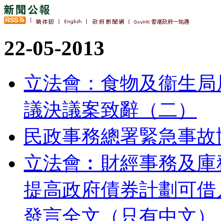
22-05-2013
立法會：食物及衞生局
議決議案致辭（二）
民政事務總署緊急事故
立法會︰財經事務及庫
提高政府債券計劃可借
發言全文（只有中文）