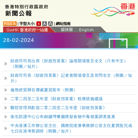
|
字型大小:
|
網站指南
28-02-2024
財政司司長出席《財政預算案》論壇開場發言全文（只有中文）
（附圖／短片）
財政司司長《財政預算案》記者會開場發言及答問全文（附圖／短
片）
倫敦經貿辦在挪威慶賀龍年（附圖）
二
零
二四至二五年度《財政預算案》稅務措施建議
醫院管理局歡迎
​二
零
二四至二五
年度
《財政預算案》
衞生防護中心公布銅鑼灣餐廳懷疑食物中毒個案調查進展
中央港澳工作辦公室主任、國務院港澳事務辦公室主任夏寶龍完成
七日在港考察調研（附圖／短片）