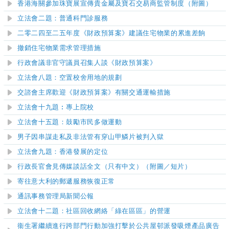
香港海關參加珠寶展宣傳貴金屬及寶石交易商監管制度（附圖）
立法會二題：普通科門診服務
​二
零
二四至二五年度《財政預算案》建議住宅物業的累進差餉
撤銷住宅物業需求管理措施
行政會議非官守議員召集人談《財政預算案》
立法會八題：空置校舍用地的規劃
交諮會主席歡迎《財政預算案》有關交通運輸措施
立法會十九題︰專上院校
立法會十五題：鼓勵市民多做運動
男子因串謀走私及非法管有穿山甲鱗片被判入獄
立法會九題：香港發展的定位
​行政長官會見傳媒談話全文（只有中文）
（附圖／短片）
寄往意大利的郵遞服務恢復正常
通訊事務管理局新聞公報
立法會十二題：社區回收網絡「綠在區區」的營運
衞生署繼續進行跨部門行動加強打擊於公共屋邨派發吸煙產品廣告