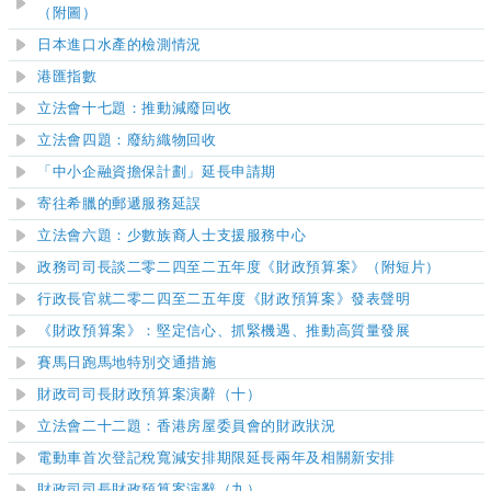
（附圖）
日本進口水產的檢測情況
港匯指數
立法會十七題：推動減廢回收
立法會四題：廢紡織物回收
「中小企融資擔保計劃」延長申請期
寄往希臘的郵遞服務延誤
立法會六題：少數族裔人士支援服務中心
政務司司長談二零二四至二五年度《財政預算案》
（附短片）
​行政長官就二零二四至二五年度《財政預算案》發表聲明
《財政預算案》：堅定信心、抓緊機遇、推動高質量發展
賽馬日跑馬地特別交通措施
財政司司長財政預算案演辭（十）
立法會二十二題：香港房屋委員會的財政狀況
電動車首次登記稅寬減安排期限延長兩年及相關新安排
財政司司長財政預算案演辭（九）