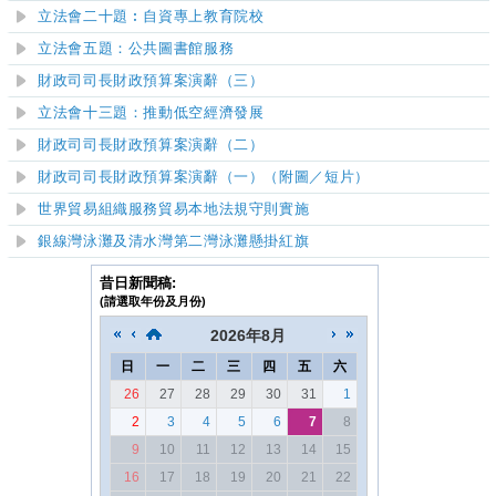
立法會二十題︰自資專上教育院校
立法會五題：公共圖書館服務
財政司司長財政預算案演辭（三）
立法會十三題：推動低空經濟發展
財政司司長財政預算案演辭（二）
財政司司長財政預算案演辭（一）（附圖／短片）
世界貿易組織服務貿易本地法規守則實施
銀線灣泳灘及清水灣第二灣泳灘懸掛紅旗
昔日新聞稿:
(請選取年份及月份)
2026
年
8月
日
一
二
三
四
五
六
26
27
28
29
30
31
1
2
3
4
5
6
7
8
9
10
11
12
13
14
15
16
17
18
19
20
21
22