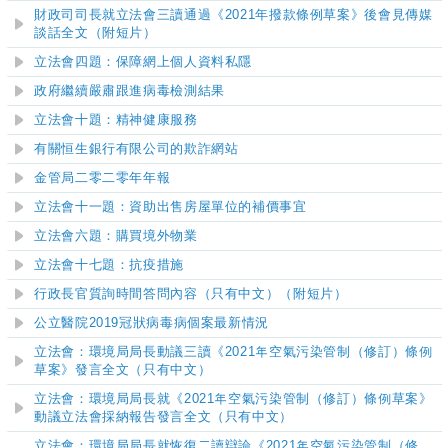
財政司司長就立法會三讀通過《2021年撥款條例草案》後會見傳媒
談話全文
（
附短片
）
立法會四題：保障網上個人資料私隱
政府繼續嚴肅跟進病毒檢測結果
立法會十題：精神健康服務
有關恒生銀行有限公司的欺詐網站
金管局二零二零年年報
立法會十一題：資助出售房屋單位的補價事宜
立法會六題：購買境外物業
立法會十七題：抗疫措施
行政長官質詢時間答問內容（只有中文）
（
附短片
）
公立醫院2019冠狀病毒病個案最新情況
立法會：環境局局長動議三讀《2021年空氣污染管制（修訂）條例
草案》發言全文（只有中文）
立法會：環境局局長就《2021年空氣污染管制（修訂）條例草案》
動議立法會採納報告發言全文（只有中文）
立法會：環境局局長就恢復二讀辯論《2021年空氣污染管制（修