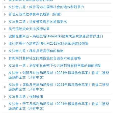
立法會
八題
：維持香港在國際社會的地位和競爭力
新任元朗民政事務專員履新（附圖）
立法會二題：堂食餐飲處所的通風要求
美元流動資金安排
投標結果
波蘭瓦爾米亞－馬祖里省Ostródzki區禽肉及禽類產品暫停進口
衞生防護中心調查新增七宗2019冠狀病毒病確診個案
立法會九題：種植具觀賞價值的植物
食衞局對曲解社交距離措施的言論表示極度遺憾
立法會
一
題：房
屋委員會
轄下
公共屋邨
議員辦事處的編配機制
立法會：創新及科技局局長就《2021年撥款條例草案》恢復二讀辯
論致辭全文（只有中文）
立法會：運輸及房屋局局長就《2021年撥款條例草案》恢復二讀辯
論致辭全文（只有中文）
立法會五題：強制檢測
立法會：勞工及福利局局長就《2021年撥款條例草案》恢復二讀辯
論致辭全文（只有中文）