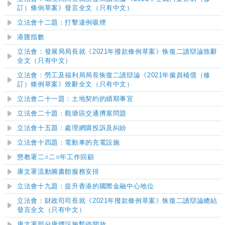
訂）條例草案》發言全文（只有中文）
立法會十二題：打擊違例吸煙
港匯指數
立法會：發展局局長就《2021年撥款條例草案》恢復二讀辯論致辭
全文（只有中文）
立法會：勞工及福利局局長恢復二讀辯論《2021年僱員補償（修
訂）條例草案》致辭全文（只有中文）
立法會二十一題：土地契約的續期事宜
立法會二十題：觀塘區交通擠塞問題
立法會十五題：處理網購投訴及糾紛
立法會十四題：電動車的充電設施
懲教署二
○
二
○
年工作回顧
康文署流動圖書館服務安排
立法會十九題：提升香港的國際金融中心地位
立法會：財政司司長就《2021年撥款條例草案》恢復二讀辯論總結
發言全文（只有中文）
康文署部分康體設施暫停開放