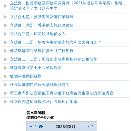
立法會：財經事務及庫務局局長就《2021年撥款條例草案》恢復二
讀辯論發言全文（只有中文）
​立法會七題：推動海運及港口業發展
立法會十六題：香港的宏觀經濟數據
立法會三題：印花稅及地價收入
立法
會十三
題：培養學生的國家觀念和國民身分認同
傳統車輛登記號碼拍賣五月二日舉行
立法會二十二題：與資助出售房屋相關的公用設施
審計署署長第七十六號報告書
數個泳灘懸掛紅旗
延長深圳灣口岸旅客清關服務時間
勞工處舉辦法定最低工資制度下殘疾僱員生產能力評估講座
公立醫院急症室服務及住院病床住用率
昔日新聞稿:
(請選取年份及月份)
2026
年
8月