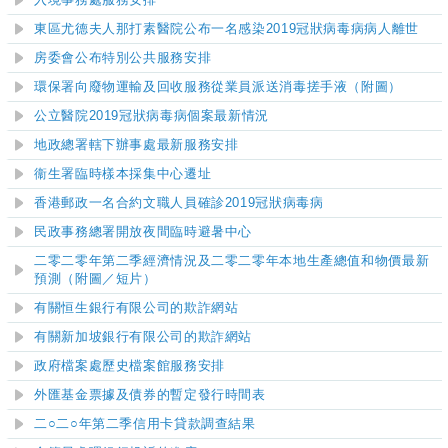
入境事務處服務安排
東區尤德夫人那打素醫院公布一名感染2019冠狀病毒病病人離世
房委會公布特別公共服務安排
環保署向廢物運輸及回收服務從業員派送消毒搓手液（附圖）
公立醫院2019冠狀病毒病個案最新情況
地政總署轄下辦事處最新服務安排
衞生署臨時樣本採集中心遷址
香港郵政一名合約文職人員確診2019冠狀病毒病
民政事務總署開放夜間臨時避暑中心
二零二零年第二季經濟情況
及二零二零年本地生產總值和物價最新
預測（附圖／短片）
有關恒生銀行有限公司的欺詐網站
有關新加坡銀行有限公司的欺詐網站
政府檔案處歷史檔案館服務安排
外匯基金票據及債券的暫定發行時間表
二○二○
年第二季信用卡貸款調查結果