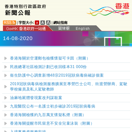
|
字型大小:
|
網站指南
14-08-2020
香港海關於空運郵包檢獲懷疑可卡因（附圖）
民政總署社區檢測計劃已收回樣本31 000份
衞生防護中心調查新增48宗2019冠狀病毒病確診個案
2019冠狀病毒病檢測服務擴展至專營巴士公司、街渡營辦商、駕駛
學校僱員及私人駕駛教師
油麻地屍體發現案改列謀殺案
九龍醫院公布一名護士初步確診2019冠狀病毒病
香港海關檢獲約九百萬支懷疑私煙（附圖）
香港海關提醒市民留意不安全兒童泳裝（附圖）