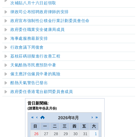
次補貼八月十六日起領取
律政司公布招聘政府律師的安排
政府宣布強制性公積金行業計劃委員會任命
政府委任職業安全健康局成員
海事處服務最新安排
行政會議下周復會
荔枝莊碼頭擬進行改善工程
天氣酷熱市民應預防中暑
僱主應評估僱員中暑的風險
酷熱天氣警告已發出
政府委任香港電台顧問委員會成員
昔日新聞稿:
(請選取年份及月份)
2026
年
8月
日
一
二
三
四
五
六
26
27
28
29
30
31
1