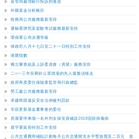
金管局處理銀行投訴的進度
外匯基金分析帳目
稅務局公共服務最新安排
運輸署牌照及駕駛考試服務最新安排
環保署公布泳灘等級
律政司八月十七日至二十一日特別工作安排
港匯指數
獨立審查組及上訴委員會（房屋）服務安排
二○一三年安葬於公眾墳場的先人遺骸須移走
政府再度委任保險業監管局行政總監
勞工處公共服務最新安排
承建商因違反安全法例被判罰款
市區更新基金董事會的委任
房屋署
停車場一名
外判
女
保安員確診
2019
冠狀病毒病
屋宇署延長特別工作安排
公共交通費用補貼計劃每月公共交通開支水平暫放寬至二百元 首