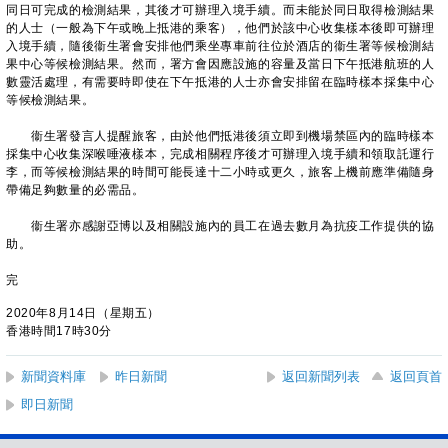
同日可完成的檢測結果，其後才可辦理入境手續。而未能於同日取得檢測結果
的人士（一般為下午或晚上抵港的乘客），他們於該中心收集樣本後即可辦理
入境手續，隨後衞生署會安排他們乘坐專車前往位於酒店的衞生署等候檢測結
果中心等候檢測結果。然而，署方會因應設施的容量及當日下午抵港航班的人
數靈活處理，有需要時即使在下午抵港的人士亦會安排留在臨時樣本採集中心
等候檢測結果。
衞生署發言人提醒旅客，由於他們抵港後須立即到機場禁區內的臨時樣本
採集中心收集深喉唾液樣本，完成相關程序後才可辦理入境手續和領取託運行
李，而等候檢測結果的時間可能長達十二小時或更久，旅客上機前應準備隨身
帶備足夠數量的必需品。
衞生署亦感謝亞博以及相關設施內的員工在過去數月為抗疫工作提供的協
助。
完
2020年8月14日（星期五）
香港時間17時30分
新聞資料庫
昨日新聞
返回新聞列表
返回頁首
即日新聞