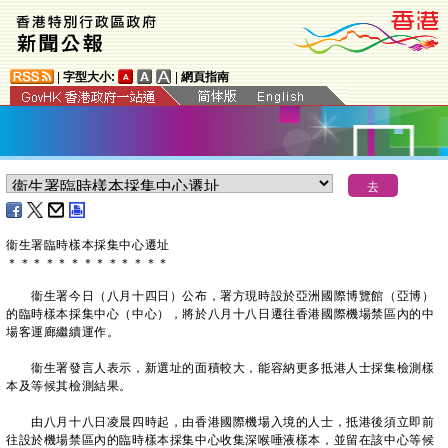
|
字型大小:
|
網頁指南
衞生署臨時樣本採集中心遷址
＊
＊
＊
＊
＊
＊
＊
＊
＊
＊
＊
＊
＊
衞生署今日（八月十四日）公布，署方現時設於亞洲國際博覽館（亞博）
的臨時樣本採集中心（中心），將於八月十八日遷往香港國際機場禁區內的中
場客運廊繼續運作。
衞生署發言人表示，新選址的面積較大，能容納更多抵港人士採集檢測樣
本及等候其檢測結果。
由八月十八日凌晨四時起，由香港國際機場入境的人士，抵港後須立即前
往設於機場禁區內的臨時樣本採集中心收集深喉唾液樣本，並留在該中心等候