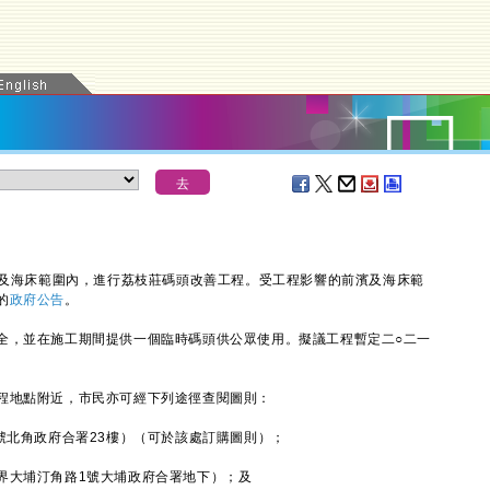
及海床範圍內，進行荔枝莊碼頭改善工程。受工程影響的前濱及海床範
的
政府公告
。
，並在施工期間提供一個臨時碼頭供公眾使用。擬議工程暫定二○二一
地點附近，市民亦可經下列途徑查閱圖則：
號北角政府合署23樓）（可於該處訂購圖則）；
界大埔汀角路1號大埔政府合署地下）；及