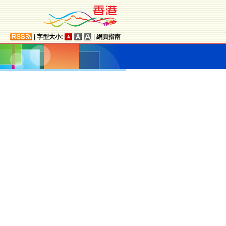
|
字型大小:
|
網頁指南