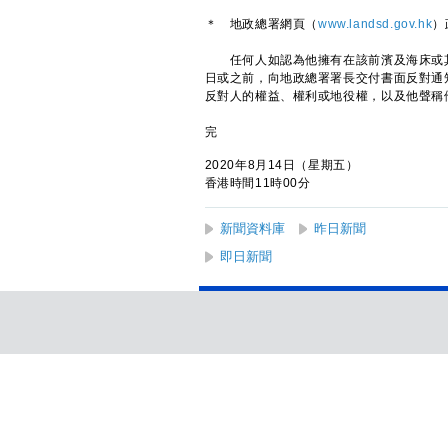
＊ 地政總署網頁（
www.landsd.gov.hk
）
任何人如認為他擁有在該前濱及海床或其
日或之前，向地政總署署長交付書面反對通知
反對人的權益、權利或地役權，以及他聲稱
完
2020年8月14日（星期五）
香港時間11時00分
新聞資料庫
昨日新聞
即日新聞