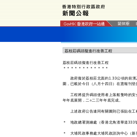
荔枝莊碼頭擬進行改善工程
＊
＊
＊
＊
＊
＊
＊
＊
＊
＊
＊
＊
政府擬於荔枝莊北面約1.33公頃的前濱
圍，已載於今日（八月十四日）在憲報刊登
工程將提升碼頭使用者上落船隻時的安全
年年底展開，二○二三年年底完成。
上述政府公告連同有關圖則已張貼在工程
＊ 地政總署測繪處（香港北角渣華道333
＊ 大埔民政事務處大埔民政諮詢中心（新