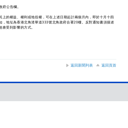
政府公告欄。
上的權益、權利或地役權，可在上述日期起計兩個月內，即於十月十四
，地址為香港北角渣華道333號北角政府合署20樓。反對通知書須描述
他會受到影響的方式。
返回新聞列表
返回頁首