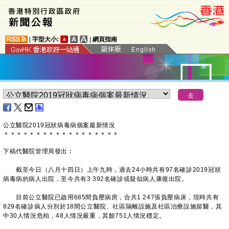
|
字型大小:
|
網頁指南
公立醫院2019冠狀病毒病個案最新情況
＊
＊
＊
＊
＊
＊
＊
＊
＊
＊
＊
＊
＊
＊
＊
＊
＊
＊
下稿代醫院管理局發出︰
截至今日（八月十四日）上午九時，過去24小時共有97名確診2019冠狀
病毒病的病人出院，至今共有3 392名確診或疑似病人康復出院。
目前公立醫院已啟用685間負壓病房，合共1 247張負壓病床，現時共有
829名確診病人分別於18間公立醫院、社區隔離設施及社區治療設施留醫，其
中30人情況危殆，48人情況嚴重，其餘751人情況穩定。