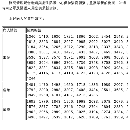
醫院管理局會繼續與衞生防護中心保持緊密聯繫，監察最新的發展，並適
時向公眾及醫護人員提供最新資訊。
上述病人的資料如下︰
病人情況
個案編號
1340、1410、1630、1721、1866、2002、2454、2548、2
2818、2823、2884、2927、2965、2992、3027、3040、3
3184、3254、3265、3272、3290、3318、3337、3343、3
3380、3381、3410、3427、3433、3467、3469、3477、3
出院
3536、3537、3570、3571、3601、3603、3608、3658、3
3689、3694、3696、3701、3736、3748、3758、3766、3
3822、3831、3834、3875、3881、3908、3929、3984、4
4115、4116、4117、4119、4122、4123、4128、4136、4
4244
1401、1470、1498、1650、1718、1835、1989、2007、2
危殆
2792、2890、2988、3307、3408、3434、3561、3635、3
3949、3968、4101、4187、4213、4235
1602、1779、1843、1956、1968、2033、2078、2079、2
2576、2577、2702、2746、2748、2794、2804、2839、2
嚴重
2962、2966、2989、3005、3025、3194、3274、3284、3
3496、3497、3539、3617、3626、3709、3761、3959、4