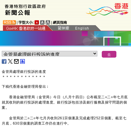
|
字型大小:
|
網頁指南
金管局處理銀行投訴的進度
＊
＊
＊
＊
＊
＊
＊
＊
＊
＊
＊
＊
下稿代香港金融管理局發出︰
香港金融管理局（金管局）今日（八月十四日）公布截至二○二○年七月底
就其收到的銀行投訴的處理進度。銀行投訴包括涉及銀行服務及操守問題的個
案。
金管局於二○二○年七月共收到261宗個案及完成處理252宗個案。截至七
月底，630宗個案的調查工作仍在進行中。