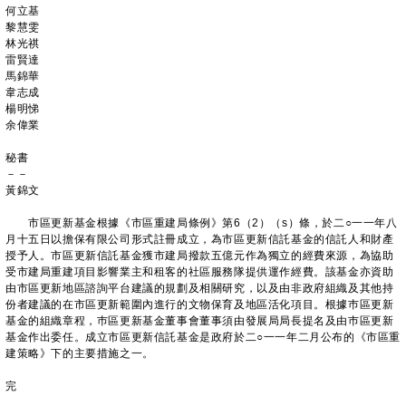
何立基
黎慧雯
林光祺
雷賢達
馬錦華
韋志成
楊明悌
余偉業
秘書
－－
黃錦文
市區更新基金根據《市區重建局條例》第6（2）（s）條，於二○一一年八
月十五日以擔保有限公司形式註冊成立，為市區更新信託基金的信託人和財產
授予人。市區更新信託基金獲市建局撥款五億元作為獨立的經費來源，為協助
受市建局重建項目影響業主和租客的社區服務隊提供運作經費。該基金亦資助
由市區更新地區諮詢平台建議的規劃及相關研究，以及由非政府組織及其他持
份者建議的在市區更新範圍內進行的文物保育及地區活化項目。根據巿區更新
基金的組織章程，巿區更新基金董事會董事須由發展局局長提名及由巿區更新
基金作出委任。成立市區更新信託基金是政府於二○一一年二月公布的《市區重
建策略》下的主要措施之一。
完