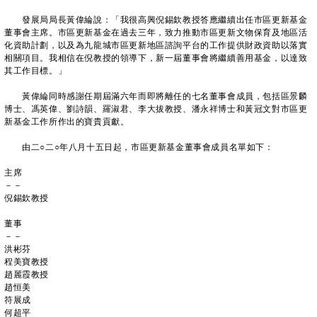
發展局局長黃偉綸說：「我很高興倪錫欽教授答應繼續出任市區更新基金
董事會主席。市區更新基金在過去三年，致力推動市區更新文物保育及地區活
化資助計劃，以及為九龍城市區更新地區諮詢平台的工作提供財政資助以落實
相關項目。我相信在倪教授的領導下，新一屆董事會將繼續善用基金，以達致
其工作目標。」
黃偉綸同時感謝任期屆滿六年而即將離任的七名董事會成員，包括區景麟
博士、馮英偉、劉詩韻、羅淑君、李大拔教授、潘永祥博士和黃冠文對市區更
新基金工作所作出的寶貴貢獻。
由二○二○年八月十五日起，市區更新基金董事會成員名單如下：
主席
－－
倪錫欽教授
董事
－－
洪彬芬
程美寶教授
趙麗霞教授
趙恒美
符展成
何超平