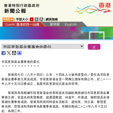
|
字型大小:
|
網頁指南
市區更新基金董事會的委任
＊
＊
＊
＊
＊
＊
＊
＊
＊
＊
＊
＊
發展局今日（八月十四日）公布，十四名人士被再度委任／委任為市區更
新基金董事會主席及成員。市區更新基金是一間獨立擔保有限公司，於二○一一
年八月十五日註冊成立，負責市區更新信託基金的管理。
發展局局長根據市區更新基金的章程提名倪錫欽教授續任市區更新基金董
事會主席，並提名程美寶教授、趙麗霞教授、何超平、符展成、楊明悌及余偉
業續任董事會成員。發展局局長同時提名洪彬芬、趙恒美、何立基、黎慧雯、
林光祺、雷賢達和馬錦華為新董事會成員。有關任期由二○二○年八月十五日
起，為期三年。