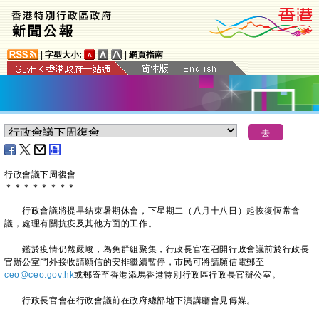
|
字型大小:
|
網頁指南
行政會議下周復會
＊
＊
＊
＊
＊
＊
＊
＊
行政會議將提早結束暑期休會，下星期二（八月十八日）起恢復恆常會
議，處理有關抗疫及其他方面的工作。
鑑於疫情仍然嚴峻，為免群組聚集，行政長官在召開行政會議前於行政長
官辦公室門外接收請願信的安排繼續暫停，市民可將請願信電郵至
ceo@ceo.gov.hk
或郵寄至香港添馬香港特別行政區行政長官辦公室。
行政長官會在行政會議前在政府總部地下演講廳會見傳媒。