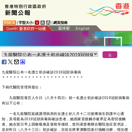
|
字型大小:
|
網頁指南
九龍醫院公布一名護士初步確診2019冠狀病毒病
＊
＊
＊
＊
＊
＊
＊
＊
＊
＊
＊
＊
＊
＊
＊
＊
＊
＊
＊
＊
＊
＊
下稿代醫院管理局發出︰
九龍醫院發言人今日（八月十四日）就一名護士初步確診2019冠狀病毒病
有以下公布：
一名九龍醫院延續護理病房的女護士於八月十二日接獲衞生防護中心通
知，其母親為2019冠狀病毒病確診患者，她因家居接觸亦被界定為密切接觸
者。她在當日早上因喉嚨痛及發燒等徵狀，曾到基督教聯合醫院急症室求診，
並於昨日（八月十三日）初步確診，目前在將軍澳醫院進行隔離治療，情況穩