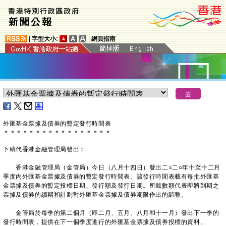
|
字型大小:
|
網頁指南
外匯基金票據及債券的暫定發行時間表
＊
＊
＊
＊
＊
＊
＊
＊
＊
＊
＊
＊
＊
＊
＊
＊
＊
下稿代香港金融管理局發出︰
香港金融管理局（金管局）今日（八月十四日）發出二○二○年十至十二月
季度內外匯基金票據及債券的暫定發行時間表。該發行時間表載有每批外匯基
金票據及債券的暫定投標日期、發行額及發行日期。所載數額代表即將到期之
票據及債券的續期和計劃對外匯基金票據及債券期限作出的調整。
金管局於每季的第二個月（即二月、五月、八月和十一月）發出下一季的
發行時間表，提供在下一個季度進行的外匯基金票據及債券投標的資料。