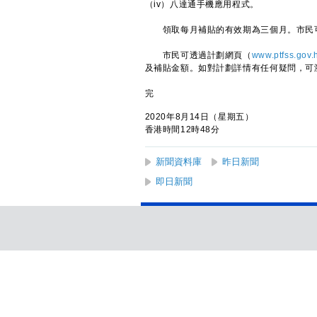
（iv）八達通手機應用程式。
領取每月補貼的有效期為三個月。市民可
市民可透過計劃網頁（
www.ptfss.gov.
及補貼金額。如對計劃詳情有任何疑問，可瀏
完
2020年8月14日（星期五）
香港時間12時48分
新聞資料庫
昨日新聞
即日新聞