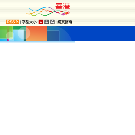
|
字型大小:
|
網頁指南