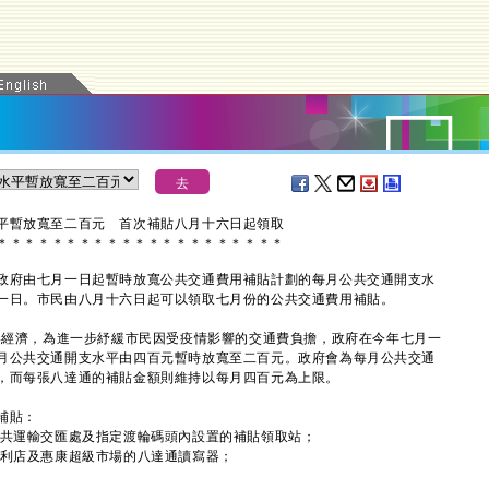
平暫放寬至二百元 首次補貼八月十六日起領取
＊
＊
＊
＊
＊
＊
＊
＊
＊
＊
＊
＊
＊
＊
＊
＊
＊
＊
＊
＊
＊
府由七月一日起暫時放寬公共交通費用補貼計劃的每月公共交通開支水
一日。市民由八月十六日起可以領取七月份的公共交通費用補貼。
經濟，為進一步紓緩市民因受疫情影響的交通費負擔，政府在今年七月一
月公共交通開支水平由四百元暫時放寬至二百元。政府會為每月公共交通
，而每張八達通的補貼金額則維持以每月四百元為上限。
補貼：
公共運輸交匯處及指定渡輪碼頭內設置的補貼領取站；
OK便利店及惠康超級市場的八達通讀寫器；