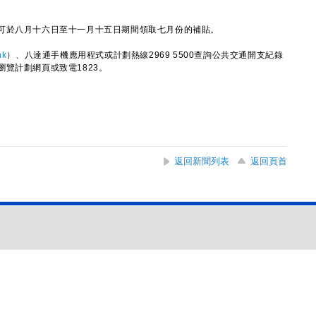
於八月十六日至十一月十五日期間領取七月份的補貼。
hk
）、八達通手機應用程式或計劃熱線2969 5500查詢公共交通開支紀錄
覽計劃網頁或致電1823。
返回新聞列表
返回頁首