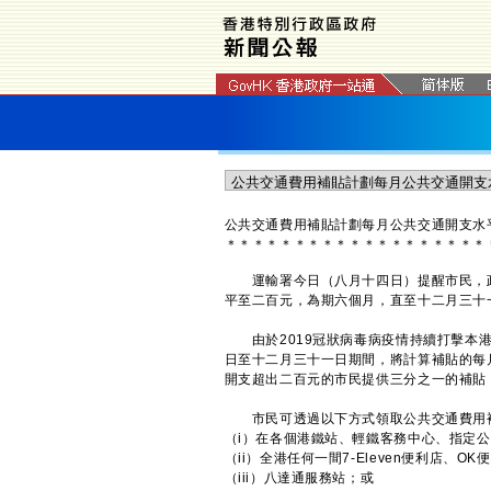
公共交通費用補貼計劃每月公共交通開支水
＊
＊
＊
＊
＊
＊
＊
＊
＊
＊
＊
＊
＊
＊
＊
＊
＊
＊
＊
運輸署今日（八月十四日）提醒市民，政
平至二百元，為期六個月，直至十二月三十
由於2019冠狀病毒病疫情持續打擊本港
日至十二月三十一日期間，將計算補貼的每
開支超出二百元的市民提供三分之一的補貼
市民可透過以下方式領取公共交通費用
（i）在各個港鐵站、輕鐵客務中心、指定
（ii）全港任何一間7-Eleven便利店、
（iii）八達通服務站；或