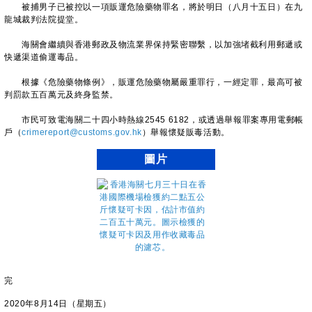
被捕男子已被控以一項販運危險藥物罪名，將於明日（八月十五日）在九
龍城裁判法院提堂。
海關會繼續與香港郵政及物流業界保持緊密聯繫，以加強堵截利用郵遞或
快遞渠道偷運毒品。
根據《危險藥物條例》，販運危險藥物屬嚴重罪行，一經定罪，最高可被
判罰款五百萬元及終身監禁。
市民可致電海關二十四小時熱線2545 6182，或透過舉報罪案專用電郵帳
戶（
crimereport@customs.gov.hk
）舉報懷疑販毒活動。
圖片
完
2020年8月14日（星期五）