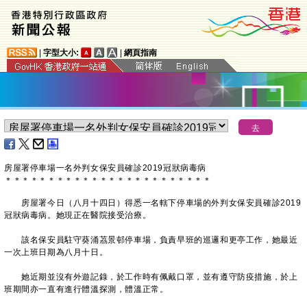
|
字型大小:
|
網頁指南
房屋署
停車場一名
外判
女
保安員確診
2019
冠狀病毒病
＊
＊
＊
＊
＊
＊
＊
＊
＊
＊
＊
＊
＊
＊
＊
＊
＊
＊
＊
＊
＊
＊
＊
＊
​ 房屋署今日（八月十四日）得悉一名轄下停車場的外判女保安員確診2019
冠狀病毒病。她現正在醫院接受治療。
該名保安員駐守葵涌茘景邨停車場，負責早班的巡邏和更亭工作，她最近
一次上班日期為八月十日。
她近期並沒有外遊記錄，於工作時有佩戴口罩，並有遵守防疫措施，於上
班期間亦一直有進行體溫探測，體溫正常。