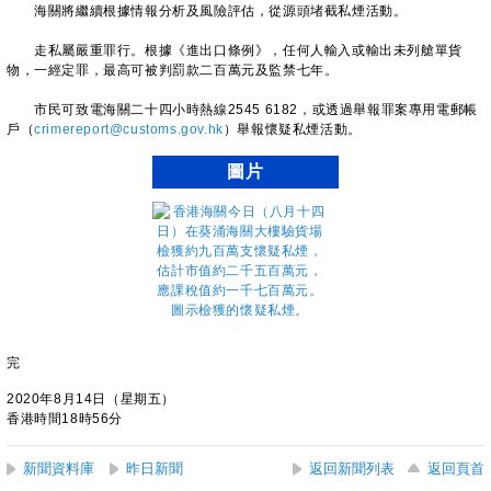
海關將繼續根據情報分析及風險評估，從源頭堵截私煙活動。
走私屬嚴重罪行。根據《進出口條例》，任何人輸入或輸出未列艙單貨
物，一經定罪，最高可被判罰款二百萬元及監禁七年。
市民可致電海關二十四小時熱線2545 6182，或透過舉報罪案專用電郵帳
戶（
crimereport@customs.gov.hk
）舉報懷疑私煙活動。
圖片
完
2020年8月14日（星期五）
香港時間18時56分
新聞資料庫
昨日新聞
返回新聞列表
返回頁首