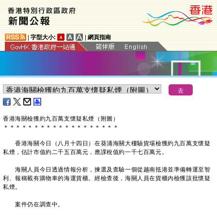
|
字型大小:
|
網頁指南
香港海關檢獲約九百萬支懷疑私煙（附圖）
＊
＊
＊
＊
＊
＊
＊
＊
＊
＊
＊
＊
＊
＊
＊
＊
＊
＊
＊
​香港海關今日（八月十四日）在葵涌海關大樓驗貨場檢獲約九百萬支懷疑
私煙，估計市值約二千五百萬元，應課稅值約一千七百萬元。
海關人員今日透過情報分析，揀選及查驗一個從越南抵港並準備轉運至智
利、報稱載有購物車的海運貨櫃。經檢查後，海關人員在貨櫃內檢獲該批懷疑
私煙。
案件仍在調查中。