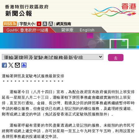
|
字型大小:
|
網頁指南
運輸署牌照及駕駛考試服務最新安排
＊
＊
＊
＊
＊
＊
＊
＊
＊
＊
＊
＊
＊
＊
＊
＊
運輸署今日（八月十四日）宣布，為配合政府宣布政府僱員特別上班安排
延長一星期至八月二十三日，運輸署轄下牌照事務處會繼續實施特別上班安
排，直至另行通知。金鐘、長沙灣、觀塘及沙田的牌照事務處將繼續暫停即時
申請的櫃位服務，但會提供已在網上登記預約的櫃位服務，及處理經投遞箱、
郵寄或網上遞交的申請（免試簽發香港正式駕駛執照服務除外）。
運輸署呼籲有需要的市民盡量透過網上登記預約服務。未能預約的市民可
經郵寄或網上遞交申請，亦可於星期一至五上午九時至下午五時，利用設置於
各牌照事務處的投遞箱遞交申請。