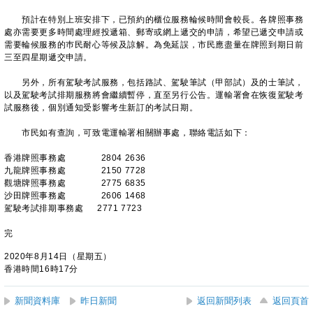
預計在特別上班安排下，已預約的櫃位服務輪候時間會較長。各牌照事務
處亦需要更多時間處理經投遞箱、郵寄或網上遞交的申請，希望已遞交申請或
需要輪候服務的巿民耐心等候及諒解。為免延誤，市民應盡量在牌照到期日前
三至四星期遞交申請。
另外，所有駕駛考試服務，包括路試、駕駛筆試（甲部試）及的士筆試，
以及駕駛考試排期服務將會繼續暫停，直至另行公告。運輸署會在恢復駕駛考
試服務後，個別通知受影響考生新訂的考試日期。
市民如有查詢，可致電運輸署相關辦事處，聯絡電話如下：
香港牌照事務處 2804 2636
九龍牌照事務處 2150 7728
觀塘牌照事務處 2775 6835
沙田牌照事務處 2606 1468
駕駛考試排期事務處 2771 7723
完
2020年8月14日（星期五）
香港時間16時17分
新聞資料庫
昨日新聞
返回新聞列表
返回頁首