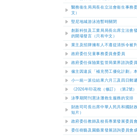
醫務衞生局局長在立法會衞生事務
文）
堅尼地城游泳池暫時關閉
創新科技及工業局局長出席立法會
的開場發言（只有中文）
業主及招牌擁有人不遵從清拆令被
政府委任兒童事務委員會委員
政府委任保險業監管局業界諮詢委
僱主因違反「補充勞工優化計劃」
小一統一派位結果
六月
三
及四
日
郵
《2026年印花稅（修訂）（第2號
泳季期間刊憲泳灘救生服務的安排
財政司司長出席中華人民共和國財政
短片）
政府委任教師及校長專業發展委員
委任樹藝及園藝業發展諮詢委員會