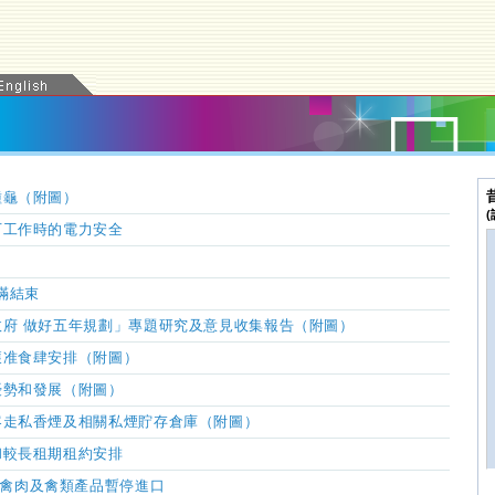
種龜（附圖）
下工作時的電力安全
滿結束
府 做好五年規劃」專題研究及意見收集報告（附圖）
獲准食肆安排
（附圖）
優勢和發展（附圖）
客走私香煙及相關私煙貯存倉庫（附圖）
和較長租期租約安排
o. 4禽肉及禽類產品暫停進口