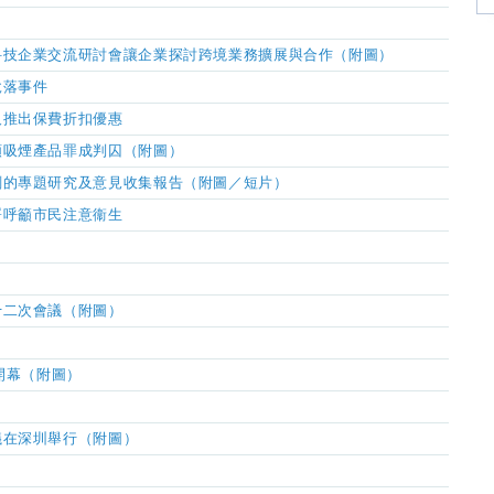
科技企業交流研討會讓企業探討跨境業務擴展與合作（附圖）
脫落事件
及推出保費折扣優惠
類吸煙產品罪成判囚（附圖）
劃的專題研究及意見收集報告（附圖／短片）
署呼籲市民注意衞生
十二次會議（附圖）
開幕（附圖）
）
議在深圳舉行（附圖）