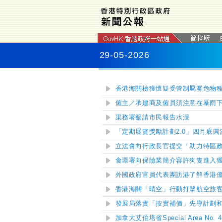
29-05-2026
香港海關檢獲懷疑受管制屬瀕危物
僱主／承建商及僱員須注意在暴雨
渠務署籲請市民報告水浸
「定期展覽獎勵計劃2.0」四月底圓
立法會向行政長官提交「助力特區政
食環署向保險業簡介容許狗隻進入
外國政府官員代表團訪港了解香港
香港海關「晴空」行動打擊航空旅
發展局落實「按實補價」
先導計劃
加拿大艾伯塔省Special Area N