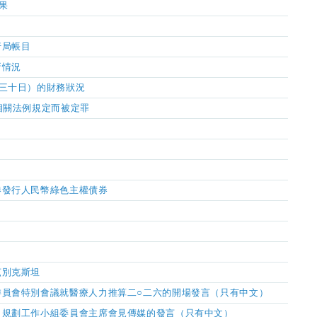
果
行局帳目
新情況
三十日）的財務狀況
相關法例規定而被定罪
港發行人民幣綠色主權債券
茲別克斯坦
委員會特別會議就醫療人力推算二○二六的開場發言（只有中文）
」規劃工作小組委員會主席會見傳媒的發言（只有中文）