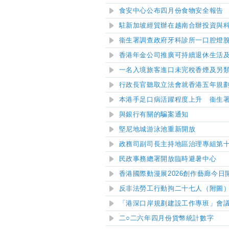
食安中心公布四月份食物安全報告
駐新加坡經貿辦在越南合辦投資與
衞生署調查政府牙科診所一口腔燈
香港年金公司推廣可持續退休生活
一名入境旅客進口未完稅香煙及另
行政長官聽取立法會就香港五年規
本港手足口病活躍程度上升 衞生
與銀行有關的騙案通知
堅尼地城游泳池重新開放
政務司副司長主持地區治理專組第
民政事務總署開放臨時避暑中心
香港國際動漫展2026創作藝廊今日
反非法勞工行動拘二十七人（附圖
「港深口岸規劃建設工作專班」會
二○二六年四月份貨幣統計數字