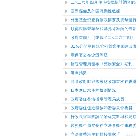
二○二六年四月住宅按揭統計調查結
國際儲備及外匯流動性數據
外匯基金資產負債表摘要及貨幣發
蚊傳疾病登革熱和基孔肯雅熱的最
政府首個月（即截至二○二六年四月
31名分間單位規管租賃業主因違反
環保署公布泳灘等級
醫院管理局發布《藥物安全》期刊
港匯指數
特區政府歡迎國家財政部首次在香
日本進口水產的檢測情況
政府委任香港機場管理局成員
政府委任促進種族和諧委員會委員
行政長官率團訪問哈薩克斯坦和烏
醫務衞生局局長在立法會衞生事務
立法會香港主動對接國家「十五五