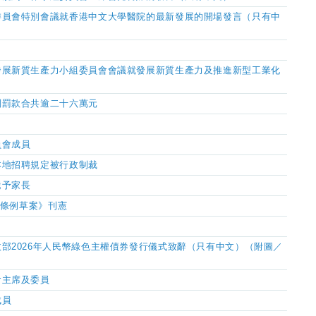
委員會特別會議就香港中文大學醫院的最新發展的開場發言（只有中
發展新質生產力小組委員會會議就發展新質生產力及推進新型工業化
判罰款合共逾二十六萬元
員會成員
本地招聘規定被行政制裁
遞予家長
）條例草案》刊憲
部2026年人民幣綠色主權債券發行儀式致辭（只有中文）（附圖／
會主席及委員
成員