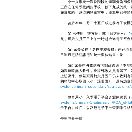
小一入學統一派位階段的學額分為兩個部
三所在任何學校網的學校，餘下九成的統一
在參加統一派位的兒童當中，獲派甲部學額的佔
曾於本年一月二十五日或之前為子女辦妥
(i) 已使用「智方便」或「智方便+」（
長，可於六月三日上午十時起透過電子平台
(ii) 家長如在「選擇學校表格」內已
日透過電話短訊得知統一派位結果；及
(iii) 家長亦將收到香港郵政透過「本
如派遞時無人收件，香港郵政人員會留下「
上述郵件。倘若家長於六月五日仍未收到有
的領取中心取回《小一註冊證》，屆時請參
system/primary-secondary/spa-systems/p
教育局小一入學電子平台資源庫網頁（
systems/primary-1-admission/POA_ePlat
子平台」帳戶，以及經電子平台查閱派位結
學生註冊手續
——————