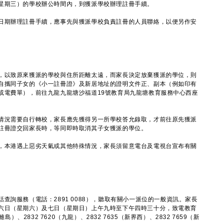
期三）的學校辦公時間內，到獲派學校辦理註冊手續。
期辦理註冊手續，應事先與獲派學校負責註冊的人員聯絡，以便另作安
以致原來獲派的學校與住所距離太遠，而家長決定放棄獲派的學位，則
自攜同子女的《小一註冊證》及新居地址的證明文件正、副本（例如印有
或電費單），前往九龍九龍塘沙福道19號教育局九龍塘教育服務中心西座
況需要自行轉校，家長應先獲得另一所學校答允錄取，才前往原先獲派
註冊證交回家長時，等同即時取消其子女獲派的學位。
本港遇上惡劣天氣或其他特殊情況，家長須留意電台及電視台宣布有關
服務（電話：2891 0088），聽取有關小一派位的一般資訊。家長
六日（星期六）及七日（星期日）上午九時至下午四時三十分，致電教育
）、2832 7620（九龍）、2832 7635（新界西）、2832 7659（新