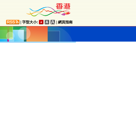
|
字型大小:
|
網頁指南