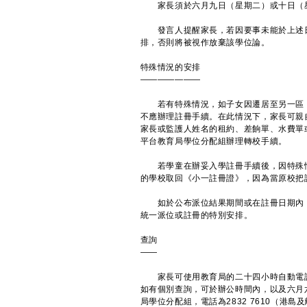
家長須於六月九日（星期二）或十日（星
發言人提醒家長，若因要事未能於上述日
排，否則將被視作放棄該學位論。
特殊情況的安排
———————
若有特殊情況，如子女因遷居至另一區，
不應辦理註冊手續。在此情況下，家長可親
家長或監護人姓名的租約、差餉單、水費單
平台教育局學位分配組辦理轉校手續。
若學童在辦妥入學註冊手續後，因特殊情
的學校取回《小一註冊證》，因為當原校把
如於公布派位結果期間或在註冊日期內，
統一派位或註冊的特別安排。
查詢
——
家長可使用教育局的二十四小時自動電話查詢
如有個別查詢，可於辦公時間內，以及六月
局學位分配組，電話為2832 7610（港島及離島