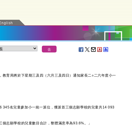
教育局將於下星期三及四（六月三及四日）通知家長二○二六年度小一
345名兒童參加小一統一派位，獲派首三個志願學校的兒童共14 093
志願學校的兒童數目合計，整體滿意率為93.6%。」