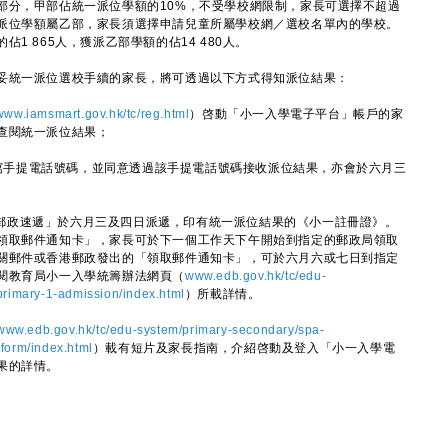
分，甲部佔統一派位學額的10%，不受學校網限制，家長可選擇不超過
派位學額屬乙部，家長須選擇申請兒童所屬學校網／選校名單內的學校。
1 865人，獲派乙部學額的佔14 480人。
統一派位選校手續的家長，將可透過以下方式得知派位結果：
www.iamsmart.gov.hk/tc/reg.html
）啓動「小一入學電子平台」帳戶的家
查閱統一派位結果；
填寫手提電話號碼，並同意透過該手提電話號碼接收派位結果，亦會於六月三
地郵政速遞」於六月三及四日派遞，印有統一派位結果的《小一註冊證》。
領取郵件通知卡」，家長可於下一個工作天下午開始到指定的郵政局領取
關郵件或香港郵政發出的「領取郵件通知卡」，可於六月六或七日到指定
閱教育局小一入學統籌辦法網頁（
www.edb.gov.hk/tc/edu-
rimary-1-admission/index.html
）所載詳情。
www.edb.gov.hk/tc/edu-system/primary-secondary/spa-
form/index.html
）載有短片及家長指南，介紹啓動及登入「小一入學電
果的詳情。