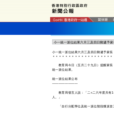
小一統一派位結果六月三及四日郵遞予家長
＊
＊
＊
＊
＊
＊
＊
＊
＊
＊
＊
＊
＊
＊
＊
＊
＊
＊
＊
教育局今日（五月二十九日）提醒家長，
統一派位結果。
統一派位結果公布
————————
教育局發言人說：「二○二六年度共有16 
人。」
「自行分配學位及統一派位階段獲派首三個