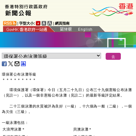
|
字型大小:
|
網頁指南
環保署公布泳灘等級
＊
＊
＊
＊
＊
＊
＊
＊
＊
環境保護署（環保署）今日（五月二十九日）公布三十九個憲報公布泳灘
（見註一），以及一個非憲報公布泳灘（見註二）的最新等級評定結果。
二十三個泳灘的水質被評為良好（一級），十六個為一般（二級），一個
為欠佳（三級）。
一級泳灘包括：
大浪灣泳灘＊
貝澳泳灘＊