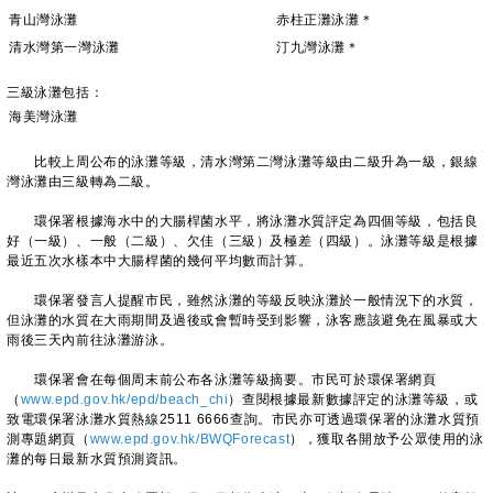
青山灣泳灘
赤柱正灘泳灘＊
清水灣第一灣泳灘
汀九灣泳灘＊
三級泳灘包括：
海美灣泳灘
比較上周公布的泳灘等級，清水灣第二灣泳灘等級由二級升為一級，銀線
灣泳灘由三級轉為二級。
環保署根據海水中的大腸桿菌水平，將泳灘水質評定為四個等級，包括良
好（一級）、一般（二級）、欠佳（三級）及極差（四級）。泳灘等級是根據
最近五次水樣本中大腸桿菌的幾何平均數而計算。
環保署發言人提醒市民，雖然泳灘的等級反映泳灘於一般情況下的水質，
但泳灘的水質在大雨期間及過後或會暫時受到影響，泳客應該避免在風暴或大
雨後三天內前往泳灘游泳。
環保署會在每個周末前公布各泳灘等級摘要。市民可於環保署網頁
（
www.epd.gov.hk/epd/beach_chi
）查閱根據最新數據評定的泳灘等級，或
致電環保署泳灘水質熱線2511 6666查詢。市民亦可透過環保署的泳灘水質預
測專題網頁（
www.epd.gov.hk/BWQForecast
），獲取各開放予公眾使用的泳
灘的每日最新水質預測資訊。