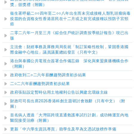
獎」頒獎禮（附圖）
衞生署呼籲二○○四年至二○○八年出生而未完成接種人類乳頭瘤病毒
疫苗的合資格女性香港居民在十二月或之前完成接種以預防子宮頸
癌
二零二六年一月至三月《綜合住戶統計調查按季統計報告》現已出
版
立法會：財經事務及庫務局局長就「制訂策略性稅制，鞏固香港國
際金融中心地位」議員議案總結發言（只有中文）
港台與泰國公共電視台簽署合作備忘錄 深化與東盟廣播機構合作
（附圖）
政府收到二○二六年薪酬趨勢調查初步結果
二○二六年薪酬趨勢調查初步結果
政府張貼設定暫時佔用土地權利公告以興建北環線主線
財政司司長出席2026香港科創主題研討會致辭（只有中文）（附
圖）
首名病人透過「大灣區跨境直通救護車試行計劃」成功轉運至內地
醫院接受治療（附圖）
更新「中六學生資訊專頁」助學生及早為文憑試放榜作準備