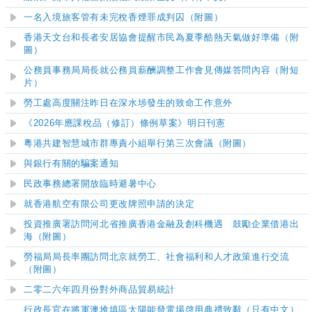
一名入境旅客管有未完稅香煙罪成判囚（附圖）
香港天文台和長者安居協會提醒市民為夏季酷熱天氣做好準備（附
圖）
公務員事務局局長就公務員薪酬調整工作會見傳媒答問內容（附短
片）
勞工處高度關注昨日在深水埗發生的致命工作意外
《2026年應課稅品（修訂）條例草案》明日刊憲
粵港共建智慧城市群專責小組舉行第三次會議（附圖）
與銀行有關的騙案通知
民政事務總署開放臨時避暑中心
就香港航空有限公司更改牌照申請的決定
投資推廣署訪問河北省推廣香港金融及創科機遇 鼓勵企業借港出
海（附圖）
勞福局局長率團訪問北京就勞工、社會福利和人才政策進行交流
（附圖）
二零二六年四月份對外商品貿易統計
​行政長官在將軍澳堆填區太陽能發電場啓用典禮致辭（只有中文）