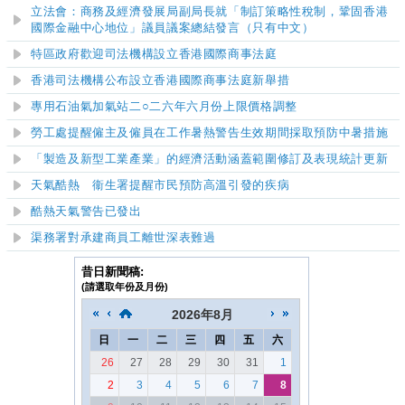
立法會：商務及經濟發展局副局長就「制訂策略性稅制，鞏固香港
國際金融中心地位」議員議案總結發言（只有中文）
特區政府歡迎司法機構設立香港國際商事法庭
香港司法機構公布設立香港國際商事法庭新舉措
專用石油氣加氣站二○二六年六月份上限價格調整
勞工處提醒僱主及僱員在工作暑熱警告生效期間採取預防中暑措施
「製造及新型工業產業」的經濟活動涵蓋範圍修訂及表現統計更新
天氣酷熱 衞生署提醒市民預防高溫引發的疾病
酷熱天氣警告已發出
渠務署對承建商員工離世深表難過
昔日新聞稿:
(請選取年份及月份)
2026
年
8月
日
一
二
三
四
五
六
26
27
28
29
30
31
1
2
3
4
5
6
7
8