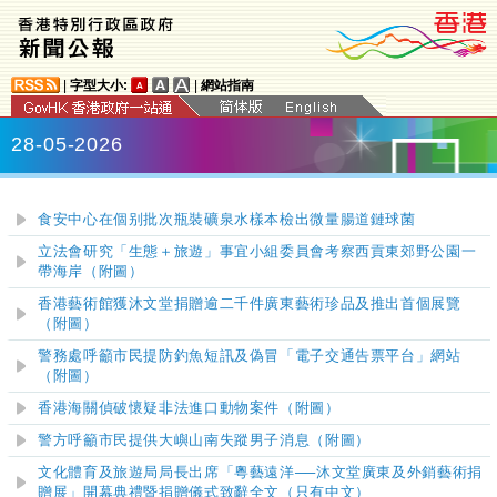
|
字型大小:
|
網站指南
28-05-2026
食安中心在個别批次瓶裝礦泉水樣本檢出微量腸道鏈球菌
立法會研究「生態＋旅遊」事宜小組委員會考察西貢東郊野公園一
帶海岸（附圖）
香港藝術館獲沐文堂捐贈逾二千件廣東藝術珍品及推出首個展覽
（附圖）
警務處呼籲市民提防釣魚短訊及偽冒「電子交通告票平台」網站
（附圖）
香港海關偵破懷疑非法進口動物案件（附圖）
警方呼籲市民提供大嶼山南失蹤男子消息（附圖）
文化體育及旅遊局局長出席「粵藝遠洋──沐文堂廣東及外銷藝術捐
贈展」開幕典禮暨捐贈儀式致辭全文（只有中文）