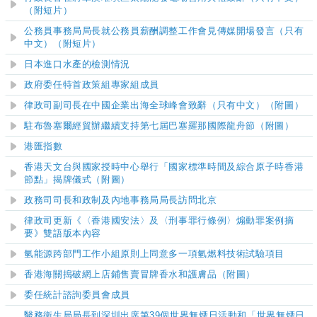
（附短片）
公務員事務局局長就公務員薪酬調整工作會見傳媒開場發言（只有
中文）（附短片）
日本進口水產的檢測情況
政府委任特首政策組專家組成員
律政司副司長在中國企業出海全球峰會致辭（只有中文）（附圖）
駐布魯塞爾經貿辦繼續支持第七屆巴塞羅那國際龍舟節（附圖）
港匯指數
香港天文台與國家授時中心舉行「國家標準時間及綜合原子時香港
節點」揭牌儀式（附圖）
政務司司長和政制及內地事務局局長訪問北京
律政司更新《〈香港國安法〉及〈刑事罪行條例〉煽動罪案例摘
要》雙語版本內容
氫能源跨部門工作小組原則上同意多一項氫燃料技術試驗項目
香港海關搗破網上店鋪售賣冒牌香水和護膚品（附圖）
委任統計諮詢委員會成員
醫務衞生局局長到深圳出席第39個世界無煙日活動和「世界無煙日