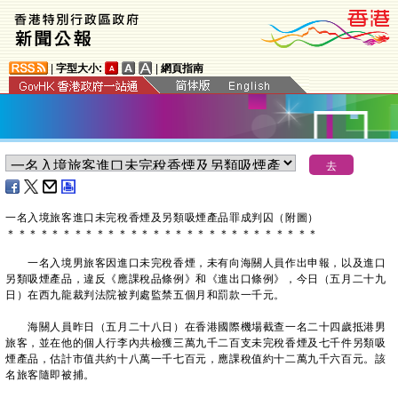
|
字型大小:
|
網頁指南
​一名入境旅客進口未完稅香煙及另類吸煙產品罪成判囚（附圖）
＊
＊
＊
＊
＊
＊
＊
＊
＊
＊
＊
＊
＊
＊
＊
＊
＊
＊
＊
＊
＊
＊
＊
＊
＊
＊
＊
＊
一名入境男旅客因進口未完稅香煙，未有向海關人員作出申報，以及進口
另類吸煙產品，違反《應課稅品條例》和《進出口條例》，今日（五月二十九
日）在西九龍裁判法院被判處監禁五個月和罰款一千元。
海關人員昨日（五月二十八日）在香港國際機場截查一名二十四歲抵港男
旅客，並在他的個人行李內共檢獲三萬九千二百支未完稅香煙及七千件另類吸
煙產品，估計市值共約十八萬一千七百元，應課稅值約十二萬九千六百元。該
名旅客隨即被捕。