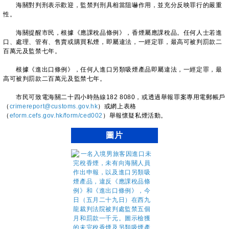
海關對判刑表示歡迎，監禁判刑具相當阻嚇作用，並充分反映罪行的嚴重
性。
海關提醒市民，根據《應課稅品條例》，香煙屬應課稅品。任何人士若進
口、處理、管有、售賣或購買私煙，即屬違法，一經定罪，最高可被判罰款二
百萬元及監禁七年。
根據《進出口條例》，任何人進口另類吸煙產品即屬違法，一經定罪，最
高可被判罰款二百萬元及監禁七年。
​市民可致電海關二十四小時熱線182 8080，或透過舉報罪案專用電郵帳戶
（
crimereport@customs.gov.hk
）或網上表格
（
eform.cefs.gov.hk/form/ced002
）舉報懷疑私煙活動。
圖片