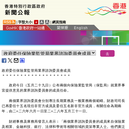
|
字型大小:
|
網頁指南
​政府委任保險業監管局業界諮詢委員會成員
＊
＊
＊
＊
＊
＊
＊
＊
＊
＊
＊
＊
＊
＊
＊
＊
＊
＊
＊
政府今日（五月二十九日）公布兩個向保險業監管局（保監局）就業界事
宜提供意見的業界諮詢委員會的成員任命。
兩個業界諮詢委員會分别專注長期業務及一般業務兩個範疇。財政司司長
已再委任十五名現任非官方成員及委任五名新非官方成員，有關任命為期兩
年，由二○二六年六月一日至二○二八年五月三十一日。
財經事務及庫務局發言人表示︰「兩個業界諮詢委員會的成員來自保險業
及精算、金融科技、銀行、法律和學術等相關領域的資深專業人士。他們廣泛