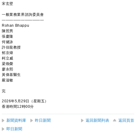
宋玄壁
一般業務業界諮詢委員會
———————————
Rohan Bhappu
陳照男
張慶隆
何健詠
許佳龍教授
郟京煒
柯立威
梁煥榮
廖永熙
黃偉基醫生
嚴溢敏
完
2026年5月29日（星期五）
香港時間12時00分
新聞資料庫
昨日新聞
返回新聞列表
返回頁首
即日新聞