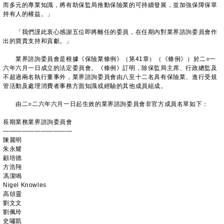
而多元的專業知識，將有助保監局推動保險業的可持續發展，並加強保障保單
持有人的權益。」
「我們謹此衷心感謝五位即將離任的委員，在任期內對業界諮詢委員會作
出的寶貴支持和貢獻。」
業界諮詢委員會是根據《保險業條例》（第41章）（《條例》）於二○一
六年六月一日成立的法定委員會。《條例》訂明，除保監局主席、行政總監及
不超過兩名執行董事外，業界諮詢委員會由八至十二名具有保險業、進行受規
管活動及處理消費者事務方面知識或經驗的其他成員組成。
由二○二六年六月一日起生效的業界諮詢委員會非官方成員名單如下：
長期業務業界諮詢委員會
———————————
陳麗明
朱永耀
顧培德
方浩翔
馮潔鳴
Nigel Knowles
高頌靈
劉文文
劉佩玲
史嘯凱