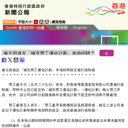
|
字型大小:
|
網頁指南
僱主因違反「補充勞工優化計劃」本地招聘規定被行政制裁
＊
＊
＊
＊
＊
＊
＊
＊
＊
＊
＊
＊
＊
＊
＊
＊
＊
＊
＊
＊
＊
＊
＊
＊
＊
＊
勞工處今日（五月二十九日）宣布，對善衡專業護老院有限公司實施行政
制裁，即時中止其已提交的「補充勞工優化計劃」（優化計劃）輸入勞工申
請。此外，該公司由即日起隨後兩年在優化計劃下提交的申請將不獲處理。
勞工處發言人表示：「勞工處早前接獲投訴及經調查後，確定上述公司違
反以下優化計劃有關本地招聘的規定，故此被施加行政制裁：
（i）在本地公開招聘期間向申請普通文員職位的求職者提出未獲本處同意
的招聘條件；以及