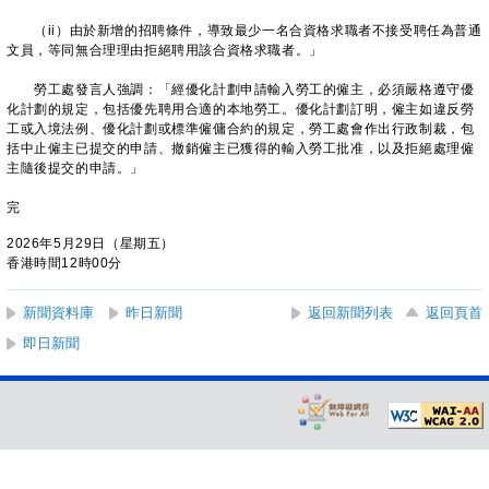
（ii）由於新增的招聘條件，導致最少一名合資格求職者不接受聘任為普通
文員，等同無合理理由拒絕聘用該合資格求職者。」
勞工處發言人強調：「經優化計劃申請輸入勞工的僱主，必須嚴格遵守優
化計劃的規定，包括優先聘用合適的本地勞工。優化計劃訂明，僱主如違反勞
工或入境法例、優化計劃或標準僱傭合約的規定，勞工處會作出行政制裁，包
括中止僱主已提交的申請、撤銷僱主已獲得的輸入勞工批准，以及拒絕處理僱
主隨後提交的申請。」
完
2026年5月29日（星期五）
香港時間12時00分
新聞資料庫
昨日新聞
返回新聞列表
返回頁首
即日新聞