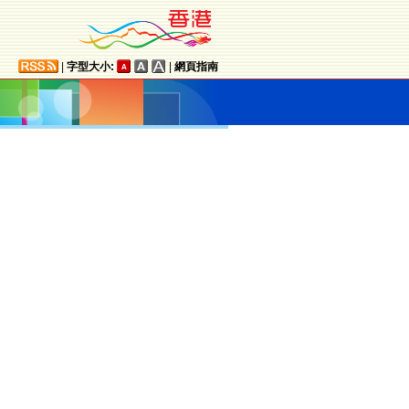
|
字型大小:
|
網頁指南