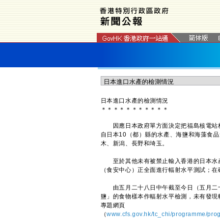
日本進口水產的檢測情況
＊
＊
＊
＊
＊
＊
＊
＊
＊
＊
＊
因應日本政府單方面決定把福島核電站核
自日本10（都）縣的水產、海鹽和海藻食
木、新潟、長野和埼玉。
至於其他未有被禁止輸入香港的日本水產
（食安中心）正全面進行輻射水平測試；在
由五月二十八日中午截至今日（五月二十九
鹽」的食物樣本作輻射水平檢測，未有發現
專題網頁
（
www.cfs.gov.hk/tc_chi/programme/p