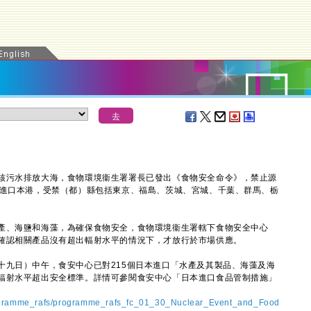
污水排放大海，食物環境衞生署署長已發出《食物安全命令》，禁止源
品進口本港，受禁（都）縣包括東京、福島、茨城、宮城、千葉、群馬、栃
、海鹽和海藻，為確保食物安全，食物環境衞生署轄下食物安全中心
確認相關產品沒有超出輻射水平的情況下，才放行於市場供應。
日）中午，食安中心已對215個日本進口「水產及其製品、海藻及海
輻射水平超出安全標準。詳情可參閱食安中心「日本進口食品管制措施」
rogramme_rafs/programme_rafs_fc_01_30_Nuclear_Event_and_Food