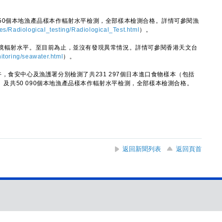
0個本地漁產品樣本作輻射水平檢測，全部樣本檢測合格。詳情可參閱漁
ies/Radiological_testing/Radiological_Test.html
）。
輻射水平。至目前為止，並沒有發現異常情況。詳情可參閱香港天文台
itoring/seawater.html
）。
食安中心及漁護署分別檢測了共231 297個日本進口食物樣本（包括
本）及共50 090個本地漁產品樣本作輻射水平檢測，全部樣本檢測合格。
返回新聞列表
返回頁首