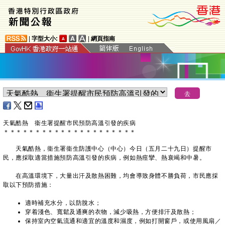
|
字型大小:
|
網頁指南
天氣酷熱 衞生署提醒市民預防高溫引發的疾病
＊
＊
＊
＊
＊
＊
＊
＊
＊
＊
＊
＊
＊
＊
＊
＊
＊
＊
＊
＊
＊
天氣酷熱，衞生署衞生防護中心（中心）今日（五月二十九日）提醒市
民，應採取適當措施預防高溫引發的疾病，例如熱痙攣、熱衰竭和中暑。
在高溫環境下，大量出汗及散熱困難，均會導致身體不勝負荷，市民應採
取以下預防措施：
適時補充水分，以防脫水；
穿着淺色、寬鬆及通爽的衣物，減少吸熱，方便排汗及散熱；
保持室內空氣流通和適宜的溫度和濕度，例如打開窗戶，或使用風扇／