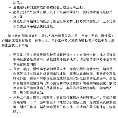
冷氣；
避免進行劇烈運動或作長程的登山或遠足等活動；
盡量安排戶外活動在早上或下午較後時間進行，同時應帶備充足飲用
水；及
避免飲用含咖啡因的飲品，例如咖啡和茶，以及酒精類飲品，以免加快
水分經泌尿系統流失的速度。
除上述的預防措施外，重點人群包括嬰兒及小童、長者、孕婦、慢性病如
心臟病或高血壓患者、過重人士、戶外工作及／或體力勞動者均較易中暑，應
特別注意以下事項：
嬰兒及小童：應盡量避免於高溫時段外出；如必須外出時，成人需確保
嬰幼兒處於溫度適中、通風或有冷氣的地方，切勿獨留嬰兒及小童在汽
車等密閉空間內；
長者、孕婦、慢性病患者和過重人士：應密切關注身體狀況，如血壓、
心率等指標出現異常或病情出現波動，應盡快尋求協助。盡量避免高溫
時段外出，在室內時要注意通風或開風扇／冷氣以保持溫度適中。高溫
亦有機會導致慢性病（如心血管和呼吸道疾病）患者的病情惡化，故此
應確保常用藥物儲備充足及與家人、鄰里和社區保持聯繫。如感到不
適，應立即尋求協助。
戶外工作及／或體力勞動者：盡量安排在較涼快的時間工作。若必須在
炎熱環境下工作，盡可能在工作地點加設遮蔭上蓋、提供通風及散熱設
備。開始工作後，循序漸進調整工作步伐，並適時在蔭涼處休息，恢復
體力。