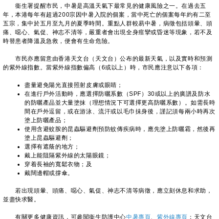
衞生署提醒市民，中暑是高溫天氣下最常見的健康風險之一。在過去五
年，本港每年有超過200宗因中暑入院的個案，當中死亡的個案每年約有二至
五宗，集中於五月至九月的夏季時間。重點人群較易中暑，病徵包括頭暈、頭
痛、噁心、氣促、神志不清等，嚴重者會出現全身痙攣或昏迷等現象，若不及
時替患者降溫及急救，便會有生命危險。
​市民亦應留意由香港天文台（天文台）公布的最新天氣，以及實時和預測
的紫外線指數。當紫外線指數偏高（6或以上）時，市民應注意以下各項：
盡量避免陽光直接照射皮膚或眼睛；
在進行戶外活動時，應選擇防曬系數（SPF）30或以上的廣譜及防水
的防曬產品並大量塗抹（理想情況下可選擇更高防曬系數）。如需長時
間在戶外逗留，或在游泳、流汗或以毛巾抺身後，謹記須每兩小時再次
塗上防曬產品；
使用含避蚊胺的昆蟲驅避劑預防蚊傳疾病時，應先塗上防曬霜，然後再
塗上昆蟲驅避劑；
選擇有遮蔭的地方；
戴上能阻隔紫外線的太陽眼鏡；
穿着長袖的寬鬆衣物；及
戴闊邊帽或撐傘。
若出現頭暈、頭痛、噁心、氣促、神志不清等病徵，應立刻休息和求助，
並盡快求醫。
有關更多健康資訊，可參閱衞生防護中心
中暑專頁
、
紫外線專頁
；天文台