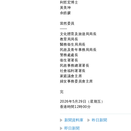
利哲宏博士
黃美坤
余皓媛
當然委員
——
文化體育及旅遊局局長
教育局局長
醫務衞生局局長
民政及青年事務局局長
警務處處長
衞生署署長
民政事務總署署長
社會福利署署長
家庭議會主席
婦女事務委員會主席
完
2026年5月29日（星期五）
香港時間12時00分
新聞資料庫
昨日新聞
即日新聞