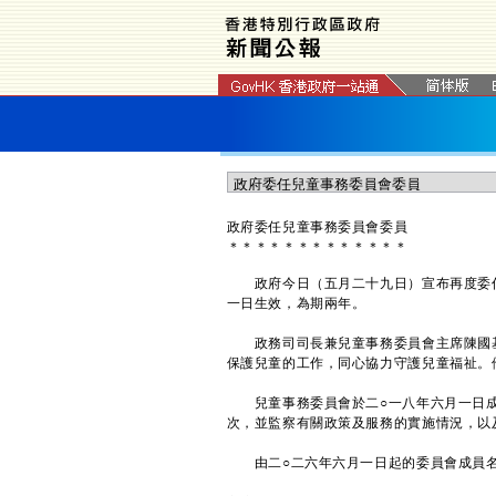
政府委任兒童事務委員會委員
＊
＊
＊
＊
＊
＊
＊
＊
＊
＊
＊
＊
＊
政府今日（五月二十九日）宣布再度委任
一日生效，為期兩年。
政務司司長兼兒童事務委員會主席陳國基
保護兒童的工作，同心協力守護兒童福祉。
兒童事務委員會於二○一八年六月一日成
次，並監察有關政策及服務的實施情況，以
由二○二六年六月一日起的委員會成員名