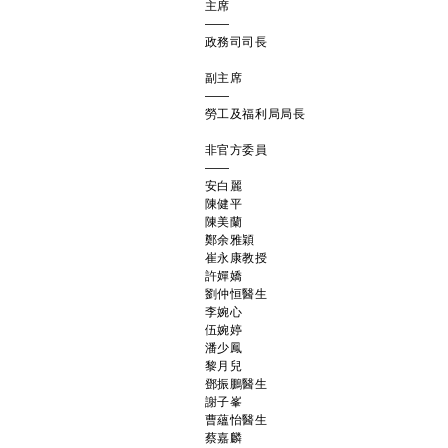
主席
——
政務司司長
副主席
——
勞工及福利局局長
非官方委員
——
安白麗
陳健平
陳美蘭
鄭余雅穎
崔永康教授
許嬋嬌
劉仲恒醫生
李婉心
伍婉婷
潘少鳳
黎月兒
鄧振鵬醫生
謝子峯
曹蘊怡醫生
蔡嘉麟