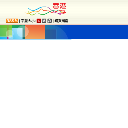
|
字型大小:
|
網頁指南