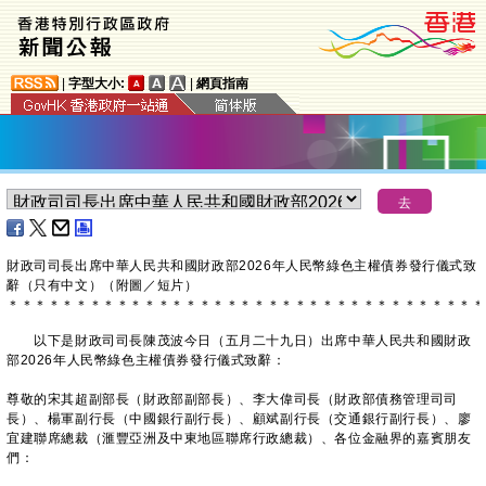
|
字型大小:
|
網頁指南
​財政司司長出席中華人民共和國財政部2026年人民幣綠色主權債券發行儀式致
辭（只有中文）（附圖／短片）
＊
＊
＊
＊
＊
＊
＊
＊
＊
＊
＊
＊
＊
＊
＊
＊
＊
＊
＊
＊
＊
＊
＊
＊
＊
＊
＊
＊
＊
＊
＊
＊
＊
＊
＊
以下是財政司司長陳茂波今日（五月二十九日）出席中華人民共和國財政
部2026年人民幣綠色主權債券發行儀式致辭：
尊敬的宋其超副部長（財政部副部長）、李大偉司長（財政部債務管理司司
長）、楊軍副行長（中國銀行副行長）、顧斌副行長（交通銀行副行長）、廖
宜建聯席總裁（滙豐亞洲及中東地區聯席行政總裁）、各位金融界的嘉賓朋友
們：