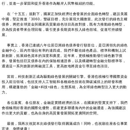
行，並進一步鞏固和提升香港作為離岸人民幣樞紐的功能。
在「十五五」規劃下，國家正加快經濟社會發展的全面綠色轉型，建設美麗
中國，堅定推進「3060」雙碳目標，充分展現大國擔當。此次發行的綠色主權
債券，將把全球資金與國家高質量綠色項目高效對接，既有力推動綠色轉型，
亦為投資者帶來合理回報，吸引更多長期資本投入綠色領域、促進可持續發
展。
事實上，香港已連續八年位居亞洲綠色債券發行額首位，是亞洲領先的綠色
金融中心，區內市場佔有率約達四成。我們不斷在綠色產品、標準和機制上試
新創新，拓展綠色資本的深度和廣度。近年來，更積極推動發行綠色數字債
券、發展包括巨災債券在內的保險相連證券，以及構建轉型金融分類標準等，
通過這一系列創新的籌融資工具，更高效地將資金引導至綠色項目。
當前，科技創新正成為驅動綠色發展的關鍵引擎。香港也積極引導國際資金
投入前沿領域，包括支持人工智能和各種綠色技術在降碳減排上的研發和應
用，構建蓬勃的「金融+科技+綠色」生態系統，為全球綠色轉型注入更大的動
力。
各位嘉賓、各位朋友，金融是實體經濟的活水，在國家的堅實支持下，我們
會積極用好香港的國際化優勢，搭建更多聯通海內外的金融通道，為強國建設
作出更大的貢獻，也為自身的高質量發展開拓更廣闊的空間。
最後，我再次祝賀本次綠債發行取得圓滿成功！同時，也祝願在座各位事業
宏達、身體健康！