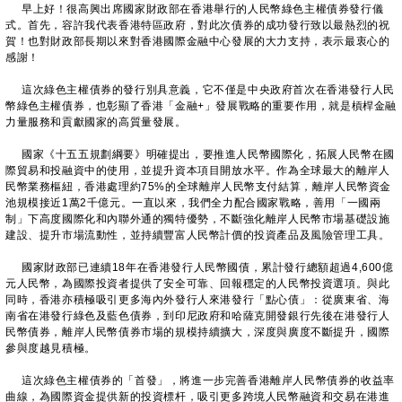
早上好！很高興出席國家財政部在香港舉行的人民幣綠色主權債券發行儀
式。首先，容許我代表香港特區政府，對此次債券的成功發行致以最熱烈的祝
賀！也對財政部長期以來對香港國際金融中心發展的大力支持，表示最衷心的
感謝！
這次綠色主權債券的發行別具意義，它不僅是中央政府首次在香港發行人民
幣綠色主權債券，也彰顯了香港「金融+」發展戰略的重要作用，就是槓桿金融
力量服務和貢獻國家的高質量發展。
國家《十五五規劃綱要》明確提出，要推進人民幣國際化，拓展人民幣在國
際貿易和投融資中的使用，並提升資本項目開放水平。作為全球最大的離岸人
民幣業務樞紐，香港處理約75%的全球離岸人民幣支付結算，離岸人民幣資金
池規模接近1萬2千億元。一直以來，我們全力配合國家戰略，善用「一國兩
制」下高度國際化和內聯外通的獨特優勢，不斷強化離岸人民幣市場基礎設施
建設、提升市場流動性，並持續豐富人民幣計價的投資產品及風險管理工具。
國家財政部已連續18年在香港發行人民幣國債，累計發行總額超過4,600億
元人民幣，為國際投資者提供了安全可靠、回報穩定的人民幣投資選項。與此
同時，香港亦積極吸引更多海內外發行人來港發行「點心債」：從廣東省、海
南省在港發行綠色及藍色債券，到印尼政府和哈薩克開發銀行先後在港發行人
民幣債券，離岸人民幣債券市場的規模持續擴大，深度與廣度不斷提升，國際
參與度越見積極。
這次綠色主權債券的「首發」，將進一步完善香港離岸人民幣債券的收益率
曲線，為國際資金提供新的投資標杆，吸引更多跨境人民幣融資和交易在港進