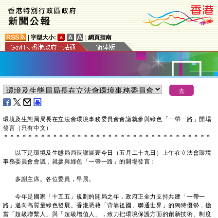
|
字型大小:
|
網頁指南
環境及生態局局長在立法會環境事務委員會會議就參與綠色「一帶一路」開場
發言（只有中文）
＊
＊
＊
＊
＊
＊
＊
＊
＊
＊
＊
＊
＊
＊
＊
＊
＊
＊
＊
＊
＊
＊
＊
＊
＊
＊
＊
＊
＊
＊
＊
＊
＊
＊
以下是環境及生態局局長謝展寰今日（五月二十九日）上午在立法會環境
事務委員會會議，就參與綠色「一帶一路」的開場發言：
多謝主席。各位委員，早晨。
今年是國家「十五五」規劃的開局之年，政府正全力支持共建「一帶一
路」邁向高質量綠色發展。香港憑藉「背靠祖國、聯通世界」的獨特優勢，擔
當「超級聯繫人」與「超級增值人」，致力把環境保護方面的創新技術、制度