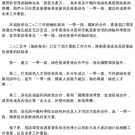
優勢和管理經驗轉化為「新質生產力」，為本港及中國內地綠色產業開拓新的
商機。我們今日向委員會匯報香港參與及推進綠色「一帶一路」建設的成果和
未來工作重點。
本屆政府自二○二三年積極拓展與「一帶一路」國家的合作，透過簽訂環境
保護合作備忘錄及互訪交流，分享香港在水質和空氣質素管理的經驗和專業技
術，從而鞏固香港在「一帶一路」綠色發展中的樞紐地位。
二○二五年《施政報告》訂定了四大重點工作方向，推動香港成為高質量綠
色發展的賦能者：
第一，建立「一帶一路」綠色發展香港合作平台，強化國際環保協作；
第二，打造綠色人才與技術高地，於今年成立「一帶一路」可持續綠色發
展培訓中心，提升「一帶一路」國家人員能力建設，藉此構建「綠色人才
庫」；
第三，深化區域協同與經貿合作，善用「國際環保博覽」促進區域合作，
讓香港成為內地企業「走出去」的雙向跳板，創造商機；
第四，深化與中國科學院在綠色科技及人才培訓方面的合作，為「一帶一
路」國家提供創新綠色技術方案。
接下來，我請環境保護署署長徐浩光博士以投影片為大家詳細介紹相關工
作進展，以及未來工作重點。