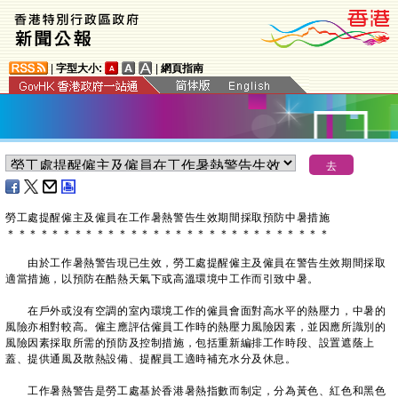
|
字型大小:
|
網頁指南
勞工處提醒僱主及僱員在工作暑熱警告生效期間採取預防中暑措施
＊
＊
＊
＊
＊
＊
＊
＊
＊
＊
＊
＊
＊
＊
＊
＊
＊
＊
＊
＊
＊
＊
＊
＊
＊
＊
＊
＊
＊
由於工作暑熱警告現已生效，勞工處提醒僱主及僱員在警告生效期間採取
適當措施，以預防在酷熱天氣下或高溫環境中工作而引致中暑。
在戶外或沒有空調的室內環境工作的僱員會面對高水平的熱壓力，中暑的
風險亦相對較高。僱主應評估僱員工作時的熱壓力風險因素，並因應所識別的
風險因素採取所需的預防及控制措施，包括重新編排工作時段、設置遮蔭上
蓋、提供通風及散熱設備、提醒員工適時補充水分及休息。
工作暑熱警告是勞工處基於香港暑熱指數而制定，分為黃色、紅色和黑色