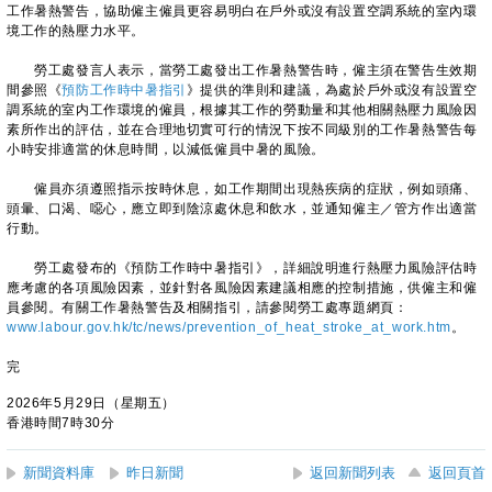
工作暑熱警告，協助僱主僱員更容易明白在戶外或沒有設置空調系統的室內環
境工作的熱壓力水平。
勞工處發言人表示，當勞工處發出工作暑熱警告時，僱主須在警告生效期
間參照《
預防工作時中暑指引
》提供的準則和建議，為處於戶外或沒有設置空
調系統的室内工作環境的僱員，根據其工作的勞動量和其他相關熱壓力風險因
素所作出的評估，並在合理地切實可行的情況下按不同級別的工作暑熱警告每
小時安排適當的休息時間，以減低僱員中暑的風險。
僱員亦須遵照指示按時休息，如工作期間出現熱疾病的症狀，例如頭痛、
頭暈、口渴、噁心，應立即到陰涼處休息和飲水，並通知僱主／管方作出適當
行動。
勞工處發布的《預防工作時中暑指引》，詳細說明進行熱壓力風險評估時
應考慮的各項風險因素，並針對各風險因素建議相應的控制措施，供僱主和僱
員參閱。有關工作暑熱警告及相關指引，請參閱勞工處專題網頁：
www.labour.gov.hk/tc/news/prevention_of_heat_stroke_at_work.htm
。
完
2026年5月29日（星期五）
香港時間7時30分
新聞資料庫
昨日新聞
返回新聞列表
返回頁首