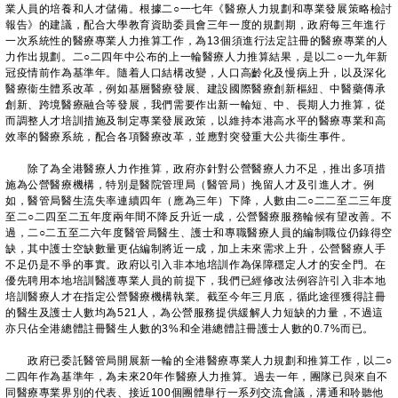
業人員的培養和人才儲備。根據二○一七年《醫療人力規劃和專業發展策略檢討
報告》的建議，配合大學教育資助委員會三年一度的規劃期，政府每三年進行
一次系統性的醫療專業人力推算工作，為13個須進行法定註冊的醫療專業的人
力作出規劃。二○二四年中公布的上一輪醫療人力推算結果，是以二○一九年新
冠疫情前作為基準年。隨着人口結構改變，人口高齡化及慢病上升，以及深化
醫療衞生體系改革，例如基層醫療發展、建設國際醫療創新樞紐、中醫藥傳承
創新、跨境醫療融合等發展，我們需要作出新一輪短、中、長期人力推算，從
而調整人才培訓措施及制定專業發展政策，以維持本港高水平的醫療專業和高
效率的醫療系統，配合各項醫療改革，並應對突發重大公共衞生事件。
除了為全港醫療人力作推算，政府亦針對公營醫療人力不足，推出多項措
施為公營醫療機構，特別是醫院管理局（醫管局）挽留人才及引進人才。例
如，醫管局醫生流失率連續四年（應為三年）下降，人數由二○二二至二三年度
至二○二四至二五年度兩年間不降反升近一成，公營醫療服務輪候有望改善。不
過，二○二五至二六年度醫管局醫生、護士和專職醫療人員的編制職位仍錄得空
缺，其中護士空缺數量更佔編制將近一成，加上未來需求上升，公營醫療人手
不足仍是不爭的事實。政府以引入非本地培訓作為保障穩定人才的安全門。在
優先聘用本地培訓醫護專業人員的前提下，我們已經修改法例容許引入非本地
培訓醫療人才在指定公營醫療機構執業。截至今年三月底，循此途徑獲得註冊
的醫生及護士人數均為521人，為公營服務提供緩解人力短缺的力量，不過這
亦只佔全港總體註冊醫生人數的3%和全港總體註冊護士人數的0.7%而已。
政府已委託醫管局開展新一輪的全港醫療專業人力規劃和推算工作，以二○
二四年作為基準年，為未來20年作醫療人力推算。過去一年，團隊已與來自不
同醫療專業界別的代表、接近100個團體舉行一系列交流會議，溝通和聆聽他