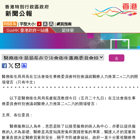
|
字型大小:
|
網頁指南
​醫務衞生局局長在立法會衞生事務委員會特別會議就醫療人力推算二○二六的開
場發言（只有中文）
＊
＊
＊
＊
＊
＊
＊
＊
＊
＊
＊
＊
＊
＊
＊
＊
＊
＊
＊
＊
＊
＊
＊
＊
＊
＊
＊
＊
＊
＊
＊
＊
＊
＊
＊
​ 以下是醫務衞生局局長盧寵茂教授今日（五月二十九日）在立法會衞生事
務委員會特別會議就醫療人力推算二○二六的開場發言：
主席、各位委員：
醫療服務以人為本，意思是除了以接受服務的病人為中心，亦要以提供服
務的人才為基礎。醫療是高度知識密集和實踐密集的專業，醫護人才的質量與
數量直接決定醫療質量與安全，關乎市民健康福祉。政府一直十分重視醫療專