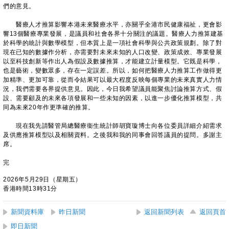
們的意見。
醫療人才推算影響本港未來醫療水平，亦關乎全港市民健康福祉，更會影
響13個醫療專業發展，是議員和社會各界十分關注的議題。醫療人力推算建基
於科學的統計與數學模型，但本質上是一項社會科學與公共政策規劃。除了對
現在已知的數據作分析，亦需要對未來未知的人口改變、政策成效、專業發展
以至科技創新等作出人為假設及數據推算，才能建立計量模型。它既是科學，
也是藝術，變數眾多，存在一定誤差。所以，如何把醫療人力推算工作做得更
加精準、更加可靠，從而令結果可以最大程度反映每個專業的未來真實人力情
況，我們需要各界提供意見。因此，今日我希望議員能聚焦討論推算方式、假
設、需要顧及的未來各項發展和一些未知的因素，以進一步優化推算模型，共
同為未來20年作更準確的推算。
現在我先請醫管局總醫療衞生統計師胡寶璇博士向各位委員詳細介紹需求
及供應推算模型以及相關資料。之後我和我的同事會回答議員的提問。多謝主
席。
完
2026年5月29日（星期五）
香港時間13時31分
新聞資料庫
昨日新聞
返回新聞列表
返回頁首
即日新聞