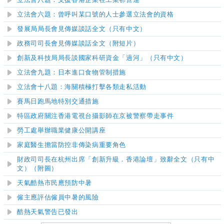
立法會八題：支援香港企業在工業邨營運
立法會六題：曾呼叫某口號的人士參選立法會的資格
發展局局長會見傳媒談話全文（只有中文）
政務司司長會見傳媒談話全文（附短片）
創新及科技局局長談國家科研資金「過河」（只有中文）
立法會九題：日本進口食物管制措施
立法會十八題：海關積極打擊各類走私活動
賽馬日跑馬地特別交通措施
特區政府關注香港電視台攝影師在京被警察帶走事件
勞工處舉辦職業健康公開講座
家庭醫生
擔當
防控非傳染病重要角色
財政司司長在杭州出席「創新升級．香港論壇」致辭全文（只有中
文）（附圖）
天氣酷熱市民應預防中暑
僱主應評估僱員中暑的風險
酷熱天氣警告已發出