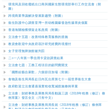
環境局及回收廢紙出口商與國家生態環境部舉行工作交流會（附
圖）
跨境商業爭議解決發展新趨勢
（附圖）
衞生防護中心調查荃灣一所幼稚園爆發急性腸胃炎個案
香港海關檢獲懷疑走私燕窩（附圖）
立法會十五題：改善特殊教育服務的措施
教資會歡迎中央政府容許研究經費跨境撥付
女子管理無牌旅館被判罰
二○一八年第一季信用卡貸款調查結果
立法會七題：工務工程項目的顧問費開支
「國際綜藝合家歡」六個節目加場（附圖）
食物及衞生局局長赴日內瓦出席第七十一屆世界衞生大會
政府歡迎立法會通過落實稅收寬減措施條例草案
立法會：財經事務及庫務局局長動議三讀《2018年稅務（修訂）條
例草案》發言全文（只有中文）
立法會：財經事務及庫務局局長就《2018年稅務（修訂）條例草