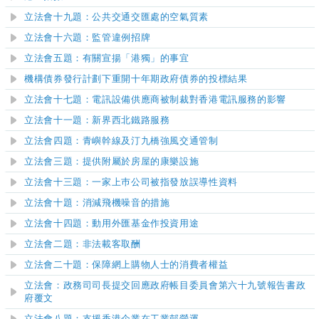
立法會十九題：公共交通交匯處的空氣質素
立法會十六題：監管違例招牌
立法會五題：有關宣揚「港獨」的事宜
機構債券發行計劃下重開十年期政府債券的投標結果
立法會十七題：電訊設備供應商被制裁對香港電訊服務的影響
立法會十一題：新界西北鐵路服務
立法會四題：青嶼幹線及汀九橋強風交通管制
立法會三題：提供附屬於房屋的康樂設施
立法會十三題：一家上巿公司被指發放誤導性資料
立法會十題：消減飛機噪音的措施
立法會十四題：動用外匯基金作投資用途
立法會二題：非法載客取酬
立法會二十題：保障網上購物人士的消費者權益
立法會：政務司司長提交回應政府帳目委員會第六十九號報告書政
府覆文