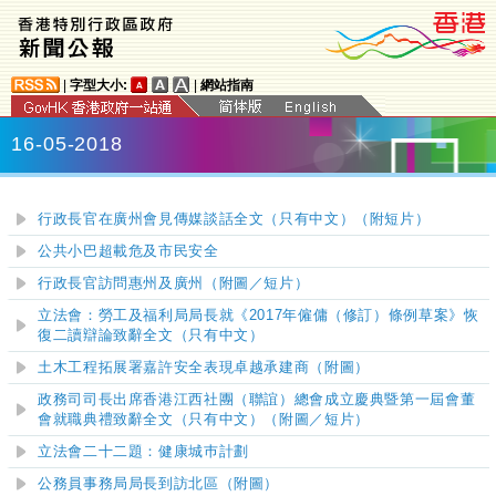
|
字型大小:
|
網站指南
16-05-2018
行政長官在廣州會見傳媒談話全文（只有中文）（附短片）
公共小巴超載危及市民安全
行政長官訪問惠州及廣州（附圖／短片）
立法會：勞工及福利局局長就《2017年僱傭（修訂）條例草案》恢
復二讀辯論致辭全文（只有中文）
土木工程拓展署嘉許安全表現卓越承建商（附圖）
政務司司長出席香港江西社團（聯誼）總會成立慶典暨第一屆會董
會就職典禮致辭全文（只有中文）（附圖／短片）
立法會二十二題：健康城巿計劃
公務員事務局局長到訪北區（附圖）