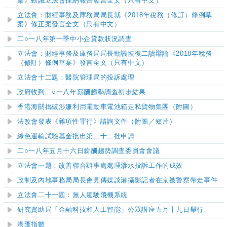
案》動議立法會採納報告發言全文（只有中文）
立法會：財經事務及庫務局局長就《2018年稅務（修訂）條例草
案》修正案發言全文（只有中文）
二○一八年第一季中小企貸款狀況調查
立法會：財經事務及庫務局局長動議恢復二讀辯論《2018年稅務
（修訂）條例草案》發言全文（只有中文）
立法會十二題：醫院管理局的投訴處理
政府收到二○一八年薪酬趨勢調查初步結果
香港海關搗破涉嫌利用電動車電池箱走私貨物集團（附圖）
法改會發表《雜項性罪行》諮詢文件
（附圖
／短片
）
綠色運輸試驗基金批出第二十二批申請
二
○
一八
年
五月十六日薪酬趨勢調查委員會會議
立法會一題：改善聯合辦事處處理滲水投訴工作的成效
政制及內地事務局局長會見傳媒談港攝影記者在京被警察帶走事件
立法會二十一題：無人駕駛飛機系統
研究資助局「金融科技和人工智能」公眾講座五月十九日舉行
港匯指數