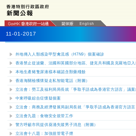
11-01-2017
外地傳入人類感染甲型禽流感（H7N9）個案確診
香港禁止從波蘭、法國和英國部分地區、捷克共和國及克羅地亞入
本地生產豬隻尿液樣本確認含獸藥殘餘
香港海關檢獲懷疑走私智能電話（附圖）
立法會：勞工及福利局局長就「爭取手語成為香港官方語言」議案
中東呼吸綜合症懷疑個案
立法會：商務及經濟發展局副局長就「爭取手語成為香港官方語言
立法會九題：食物安全規管工作
警方呼籲市民提供葵涌失蹤男子消息（附圖）
立法會十
八
題：加強規管
電子煙