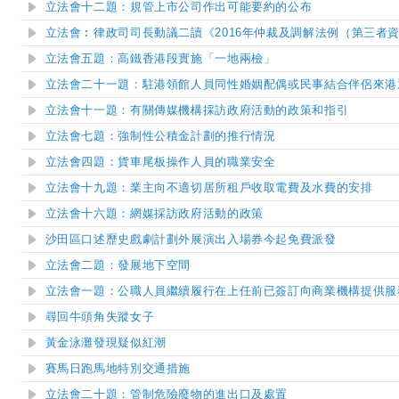
立法會十二題：規管上市公司作出可能要約的公布
立法會︰​
律政司司長動議二讀《2016年仲裁及調解法例（第三者
立法會五題：高鐵香港段實施「一地兩檢」
立法會二十一題：駐港領館人員同性婚姻配偶或民事結合伴侶來港
立法會十一題：有關傳媒機構採訪政府活動的政策和指引
立法會七題：強制性公積金計劃的推行情況
立法會四題：貨車尾板操作人員的職業安全
立法會十九題：業主向不適切居所租戶收取電費及水費的安排
立法會十六題：網媒採訪政府活動的政策
沙田區口述歷史戲劇計劃外展演出入場券今起免費派發
立法會二題：發展地下空間
立法會一題：公職人員繼續履行在上任前已簽訂向商業機構提供服
尋回牛頭角失蹤女子
黃金泳灘發現疑似紅潮
賽馬日跑馬地特別交通措施
立法會二十題：管制危險廢物的進出口及處置