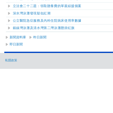
立法會二十二題：領取贍養費的單親綜援個案
深水灣泳灘發現疑似紅潮
公立醫院急症服務及內科住院病床使用率數據
銀線灣泳灘及清水灣第二灣泳灘懸掛紅旗
新聞資料庫
昨日新聞
即日新聞
私隱政策