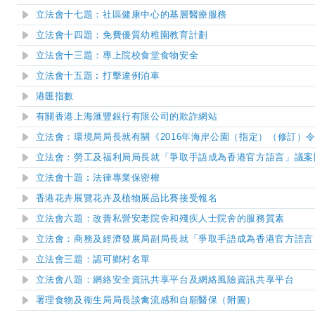
立法會十七題：社區健康中心的基層醫療服務
立法會十四題：免費優質幼稚園教育計劃
立法會十三題：專上院校食堂食物安全
立法會十五題︰打擊違例泊車
港匯指數
有關香港上海滙豐銀行有限公司的欺詐網站
​立法會：環境局局長就有關《2016年海岸公園（指定）（修訂）
立法會：勞工及福利局局長就「爭取手語成為香港官方語言」議案
立法會十題︰
法律專業保密權
香港花卉展覽花卉及植物展品比賽接受報名
立法會六題：改善私營安老院舍和殘疾人士院舍的服務質素
立法會：商務及經濟發展局副局長就「爭取手語成為香港官方語言
立法會三題：認可鄉村名單
立法會八題：網絡安全資訊共享平台及網絡風險資訊共享平台
署理食物及衞生局局長談禽流感和自願醫保（附圖）